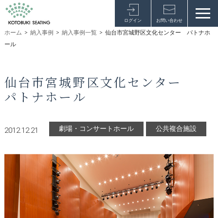
ログイン
お問い合わせ
ホーム
>
納入事例
>
納入事例一覧
>
仙台市宮城野区文化センター パトナホ
ール
仙台市宮城野区文化センター
パトナホール
劇場・コンサートホール
公共複合施設
2012.12.21