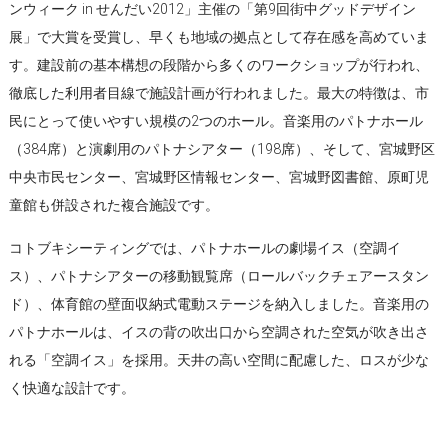
ンウィーク in せんだい2012」主催の「第9回街中グッドデザイン
展」で大賞を受賞し、早くも地域の拠点として存在感を高めていま
す。建設前の基本構想の段階から多くのワークショップが行われ、
徹底した利用者目線で施設計画が行われました。最大の特徴は、市
民にとって使いやすい規模の2つのホール。音楽用のパトナホール
（384席）と演劇用のパトナシアター（198席）、そして、宮城野区
中央市民センター、宮城野区情報センター、宮城野図書館、原町児
童館も併設された複合施設です。
コトブキシーティングでは、パトナホールの劇場イス（空調イ
ス）、パトナシアターの移動観覧席（ロールバックチェアースタン
ド）、体育館の壁面収納式電動ステージを納入しました。音楽用の
パトナホールは、イスの背の吹出口から空調された空気が吹き出さ
れる「空調イス」を採用。天井の高い空間に配慮した、ロスが少な
く快適な設計です。