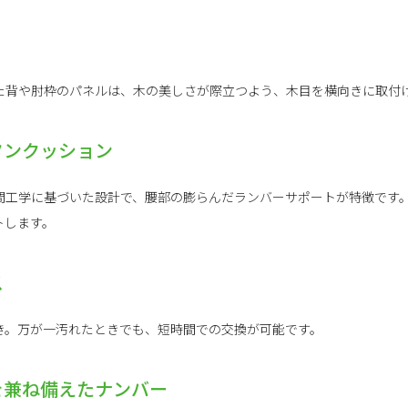
た背や肘枠のパネルは、木の美しさが際立つよう、木目を横向きに取付
タンクッション
間工学に基づいた設計で、腰部の膨らんだランバーサポートが特徴です
トします。
ス
き。万が一汚れたときでも、短時間での交換が可能です。
を兼ね備えたナンバー