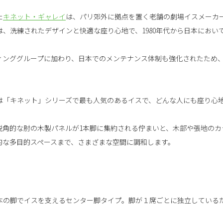
た
キネット・ギャレイ
は、パリ郊外に拠点を置く老舗の劇場イスメーカ
、洗練されたデザインと快適な座り心地で、1980年代から日本におい
ティンググループに加わり、日本でのメンテナンス体制も強化されたため
eykjavik」は「キネット」シリーズで最も人気のあるイスで、どんな人にも座
鋭角的な肘の木製パネルが1本脚に集約される佇まいと、木部や張地のカ
的な多目的スペースまで、さまざまな空間に調和します。
本の脚でイスを支えるセンター脚タイプ。脚が１席ごとに独立している