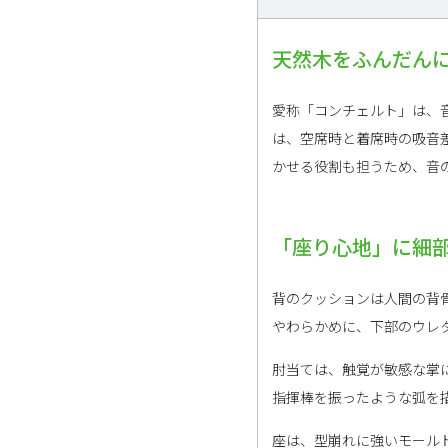
天然木をふんだん
愛称「コンチェルト」は、音楽
は、空席時と着席時の吸音
かせる役割も担うため、音
「座り心地」に細
背のクッションは人間の背
やわらかめに、下部のウレ
肘当ては、触覚が敏感な掌
指揮棒を振ったような弧を
座は、型崩れに強いモール