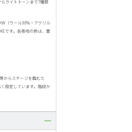
らライトトーンまで7種類
W（ウール30%・アクリル
のKEです。各張地の色は、豊
席からステージを臨むた
高く設定しています。階段か