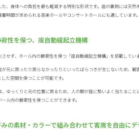
した、身体への負担を最も軽減する特別な形状です。座の裏側には天然
残響時間が求められる音楽ホールやコンサートホールにも適しています
静寂性を保つ、座自動緩起立機構
生させず、ホール内の静粛性を保つ「座自動緩起立機構」を搭載してい
座が元に戻ったり戻らなかったりといったばらつきが生じないため、観
とした空間を保つことが可能です。
は、ゆっくりと元の位置に戻るため、人の脚が座に勢いよく当たること
ホール内の静粛性を保つことができます。
好みの素材・カラーで組み合わせて客席を自由にデ