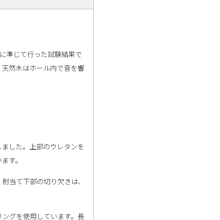
法」に準じて行った試験結果で
。天然木はホール内で音を響
しました。上部のウレタンを
います。
。肘当て下部の切り欠きは、
リングを使用しています。長