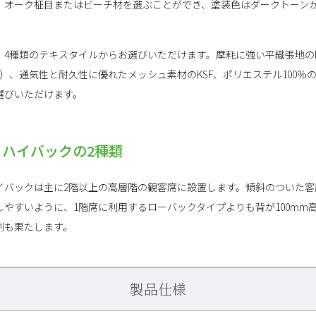
、オーク柾目またはビーチ材を選ぶことができ、塗装色はダークトーンか
4種類のテキスタイルからお選びいただけます。摩耗に強い平織張地のK
0%）、通気性と耐久性に優れたメッシュ素材のKSF、ポリエステル100%
選びいただけます。
ハイバックの2種類
イバックは主に2階以上の高層階の観客席に設置します。傾斜のついた客
やすいように、1階席に利用するローバックタイプよりも背が100mm
割も果たします。
製品仕様