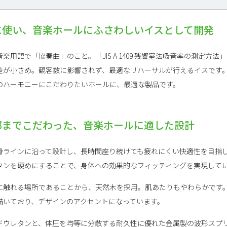
に使い、音楽ホールにふさわしいイスとして開発
用語で「協奏曲」のこと。「JIS A 1409 残響室法吸音率の測定方
差が小さめ。観客数に影響されず、最適なリハーサルが行えるイスです
のハーモニーにこだわりたいホールに、最適な製品です。
部までこだわった、音楽ホールに適した設計
骨ラインに沿って設計し、長時間座り続けても疲れにくい快適性を目指
タンを硬めにすることで、身体への効果的なフィッティングを実現して
に触れる場所であることから、天然木を採用。肌あたりもやわらかです
描いており、デザインのアクセントになっています。
ドウレタンと、体圧を均等に分散する耐久性に優れた金属製の波形スプ