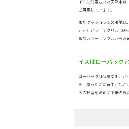
イスに使用された天然木は
ご用意しています。
またクッション部の張地は、
70%）とKF（アクリル10
富なカラーサンプルからお
イスはローバックと
ローバックは低層階用、ハ
め、座った時に背中が起こし
らの転落を防止する柵の役