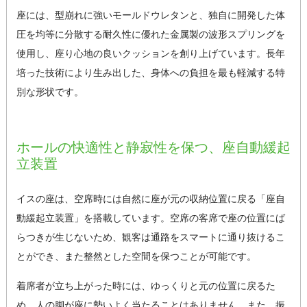
座には、型崩れに強いモールドウレタンと、独自に開発した体
圧を均等に分散する耐久性に優れた金属製の波形スプリングを
使用し、座り心地の良いクッションを創り上げています。長年
培った技術により生み出した、身体への負担を最も軽減する特
別な形状です。
ホールの快適性と静寂性を保つ、座自動緩起
立装置
イスの座は、空席時には自然に座が元の収納位置に戻る「座自
動緩起立装置」を搭載しています。空席の客席で座の位置にば
らつきが生じないため、観客は通路をスマートに通り抜けるこ
とができ、また整然とした空間を保つことが可能です。
着席者が立ち上がった時には、ゆっくりと元の位置に戻るた
め、人の脚が座に勢いよく当たることはありません。また、振