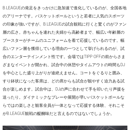
B.LEAGUEの発足をきっかけに急加速で進化しているのが、全国各地
のアリーナです。バスケットボールというと若者に人気のスポーツ
の印象が強いですが、B.LEAGUEの試合観戦に行くと驚くのがファン
層の広さ。赤ちゃんを連れた夫婦から高齢者まで、幅広い年齢層の
ブースターがチームのユニフォームを着て応援しているのです。幅
広いファン層を獲得している理由の一つとして挙げられるのが、試
合のエンターテインメント性です。会場ではTIPP OFFの前からさま
ざまなイベントが開かれ、試合中の休憩やタイムアウトの時間もDJ
を中心とした盛り上がりが途絶えません。コートをぐるりと囲み、
すり鉢状になった客席は、どの席からも試合が観やすく迫力ある試
合が楽しめます。試合中は、DJの声に合わせて手を叩いたり声援を
送ったり。ダイナミックなプレーや展開が早いバスケットボールな
らではの楽しさと観客全員が一体となって応援する体験、それこそ
がB.LEAGUE観戦の醍醐味だと言えるのではないでしょうか。