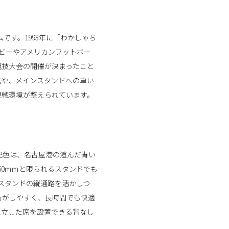
です。1993年に「わかしゃち
ビーやアメリカンフットボー
競技大会の開催が決まったこと
化や、メインスタンドへの車い
観戦環境が整えられています。
配色は、名古屋港の澄んだ青い
50ｍｍと限られるスタンドでも
スタンドの縦通路を活かしつ
通行がしやすく、長時間でも快適
独立した席を設置できる背なし