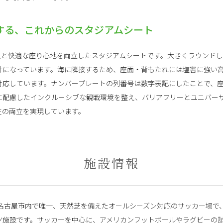
する、これからのスタジアムシート
撃性と快適な座り心地を両立したスタジアムシートです。大きくラウンド
計になっています。海に隣接するため、座面・背もたれには塩害に強い
対応しています。ナンバープレートの列番号は数字表記にしたことで、
に配慮したインクルーシブな観戦環境を整え、バリアフリーとユニバー
性の両立を実現しています。
施設情報
、名古屋市内で唯一、天然芝を備えたオールシーズン対応のサッカー場で
ツ施設です。サッカーを中心に、アメリカンフットボールやラグビーの