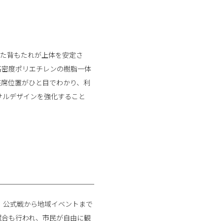
した背もたれが上体を安定さ
高密度ポリエチレンの樹脂一体
座席位置がひと目でわかり、利
サルデザインを強化すること
、公式戦から地域イベントまで
試合も行われ、市民が自由に観