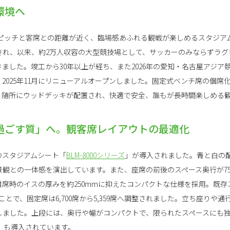
環境へ
ピッチと客席との距離が近く、臨場感あふれる観戦が楽しめるスタジアム
され、以来、約2万人収容の大型競技場として、サッカーのみならずラグ
ました。竣工から30年以上が経ち、また2026年の愛知・名古屋アジア
2025年11月にリニューアルオープンしました。固定式ベンチ席の個席
、随所にウッドデッキが配置され、快適で安全、誰もが長時間楽しめる
過ごす質」へ。観客席レイアウトの最適化
のスタジアムシート「
BLM-8000シリーズ
」が導入されました。青と白の
観との一体感を演出しています。また、座席の前後のスペース奥行が7
席時のイスの厚みを約250mmに抑えたコンパクトな仕様を採用。既存
とで、固定席は6,700席から5,359席へ調整されました。立ち座りや
しました。上段には、奥行や幅がコンパクトで、限られたスペースにも
」も導入されています。