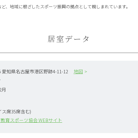
など、地域に根ざしたスポーツ振興の拠点として親しまれています。
居室データ
845 愛知県名古屋市港区野跡4-11-12
地図
市
12月
イス席35席含む)
教育スポーツ協会 WEBサイト