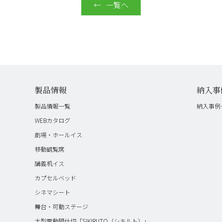
一覧へ
製品情報
納入事
製品情報一覧
納入事例
WEBカタログ
劇場・ホールイス
移動観覧席
講義机イス
カプセルベッド
シネマシート
舞台・可動ステージ
大型電動間仕切「SIKIRUTO（シキルト）」