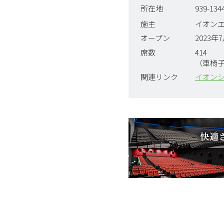
所在地
939-1
施主
イオン
オープン
2023年
席数
414
（車椅
関連リンク
イオンシ