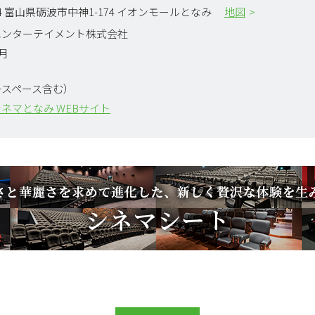
344 富山県砺波市中神1-174 イオンモールとなみ
地図
エンターテイメント株式会社
7月
子スペース含む）
ネマとなみ WEBサイト