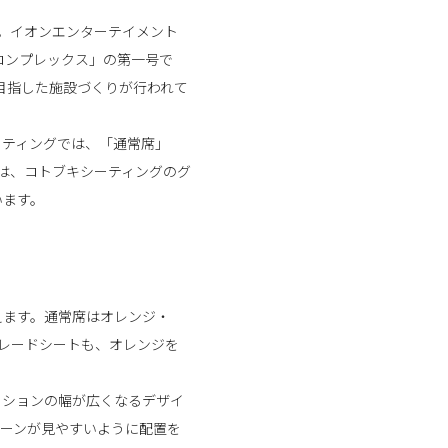
た。イオンエンターテイメント
コンプレックス」の第一号で
目指した施設づくりが行われて
ーティングでは、「通常席」
は、コトブキシーティングのグ
います。
えます。通常席はオレンジ・
レードシートも、オレンジを
ッションの幅が広くなるデザイ
リーンが見やすいように配置を