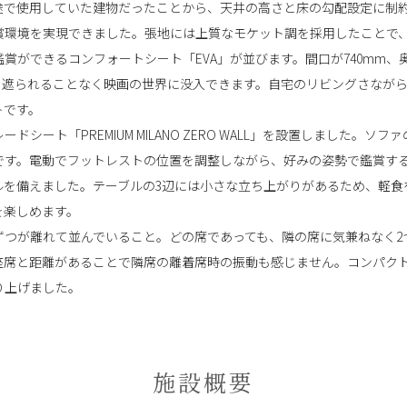
途で使用していた建物だったことから、天井の高さと床の勾配設定に制
賞環境を実現できました。張地には上質なモケット調を採用したことで
賞ができるコンフォートシート「EVA」が並びます。間口が740mm、奥
を遮られることなく映画の世界に没入できます。自宅のリビングさなが
トです。
シート「PREMIUM MILANO ZERO WALL」を設置しました。
です。電動でフットレストの位置を調整しながら、好みの姿勢で鑑賞す
ルを備えました。テーブルの3辺には小さな立ち上がりがあるため、軽食
を楽しめます。
ずつが離れて並んでいること。どの席であっても、隣の席に気兼ねなく
座席と距離があることで隣席の離着席時の振動も感じません。コンパク
り上げました。
施設概要