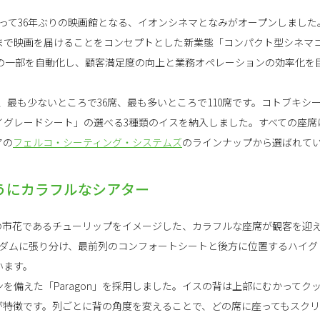
にとって36年ぶりの映画館となる、イオンシネマとなみがオープンしまし
まで映画を届けることをコンセプトとした新業態「コンパクト型シネマ
営の一部を自動化し、顧客満足度の向上と業務オペレーションの効率化を
、最も少ないところで36席、最も多いところで110席です。コトブキシ
イグレードシート」の選べる3種類のイスを納入しました。すべての座席
アの
フェルコ・シーティング・システムズ
のラインナップから選ばれて
うにカラフルなシアター
の市花であるチューリップをイメージした、カラフルな座席が観客を迎
ンダムに張り分け、最前列のコンフォートシートと後方に位置するハイグ
います。
を備えた「Paragon」を採用しました。イスの背は上部にむかってク
が特徴です。列ごとに背の角度を変えることで、どの席に座ってもスク