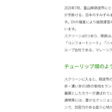
2023年7月、富山県砺波市
が手掛ける、日本のすみずみ
す。DXの推進により施設運
います。
スクリーンは5つあり、席数は
「コンフォートシート」「ハ
ループ会社である、マレーシ
チューリップ畑のよ
スクリーンに入ると、砺波市
赤・濃い赤の3色の張地をラ
基調としたカラーが選ばれて
通常席には、豊かなクッション
ンで、包容力のある座り心地