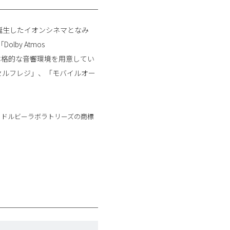
誕生したイオンシネマとなみ
by Atmos
の本格的な音響環境を用意してい
セルフレジ」、「モバイルオー
おけるドルビーラボラトリーズの商標