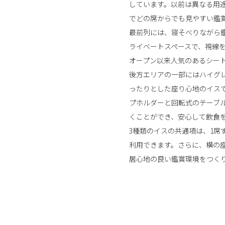
しています。以前は異なる用
でどの席からでも見やすい鑑
最前列には、寝そべりながら鑑
ライベートスペースで、視線
オープン以来人気のあるシー
後方エリアの一部にはハイグレード
ったりとした座り心地のイス
プホルダーと回転式のテーブ
くことができ、安心して飲食
3種類のイスの共通項は、1席
利用できます。さらに、横の
居心地の良い鑑賞環境をつく