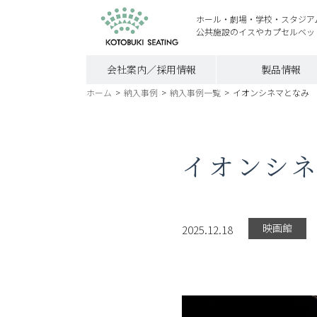
ホール・劇場・学校・スタジア
公共施設のイスやカプセルベッ
会社案内／採用情報
製品情報
ホーム
>
納入事例
>
納入事例一覧
>
イオンシネマとな
イオンシ
映画館
2025.12.18