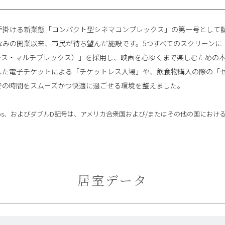
手掛ける新業態「コンパクト型シネマコンプレックス」の第一号として
なみの開業以来、市民が待ち望んだ施設です。5つすべてのスクリーンに「Dol
ーアトモス・マルチプレックス）」を採用し、映画を心ゆくまで楽しむため
した電子チケットによる「チケットレス入場」や、飲食物購入の際の「
での時間をスムーズかつ快適に過ごせる環境を整えました。
y Atmos、およびダブルD記号は、アメリカ合衆国および/またはその他の国に
居室データ