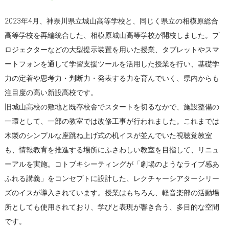
2023年4月、神奈川県立城山高等学校と、同じく県立の相模原総合
高等学校を再編統合した、相模原城山高等学校が開校しました。プ
ロジェクターなどの大型提示装置を用いた授業、タブレットやスマ
ートフォンを通して学習支援ツールを活用した授業を行い、基礎学
力の定着や思考力・判断力・発表する力を育んでいく、県内からも
注目度の高い新設高校です。
旧城山高校の敷地と既存校舎でスタートを切るなかで、施設整備の
一環として、一部の教室では改修工事が行われました。これまでは
木製のシンプルな座跳ね上げ式の机イスが並んでいた視聴覚教室
も、情報教育を推進する場所にふさわしい教室を目指して、リニュ
ーアルを実施。コトブキシーティングが「劇場のようなライブ感あ
ふれる講義」をコンセプトに設計した、レクチャーシアターシリー
ズのイスが導入されています。授業はもちろん、軽音楽部の活動場
所としても使用されており、学びと表現が響き合う、多目的な空間
です。