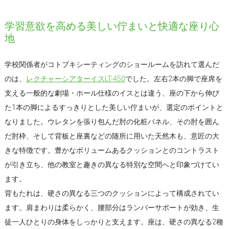
学習意欲を高める美しい佇まいと快適な座り心
地
学校関係者がコトブキシーティングのショールームを訪れて選んだ
のは、
レクチャーシアターイスLT-450
でした。左右2本の脚で座席を
支える一般的な劇場・ホール仕様のイスとは違う、座の下から伸び
た1本の脚によるすっきりとした美しい佇まいが、選定のポイントと
なりました。ウレタンを張り包んだ肘の化粧パネル、その肘を囲ん
だ肘枠、そして背板と座裏などの随所に用いた天然木も、意匠の大
きな特徴です。豊かなボリュームあるクッションとのコントラスト
が引き立ち、他の教室と趣きの異なる特別な空間へと印象づけてい
ます。
背もたれは、硬さの異なる三つのクッションによって構成されてい
ます。肩まわりは柔らかく、腰部分はランバーサポートが効き、生
徒一人ひとりの身体をしっかりと支えます。座は、硬さの異なる2種