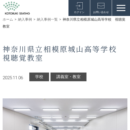
ログイン
お問い合わせ
ホーム
>
納入事例
>
納入事例一覧
>
神奈川県立相模原城山高等学校 視聴覚
教室
神奈川県立相模原城山高等学校
視聴覚教室
学校
講義室・教室
2025.11.06