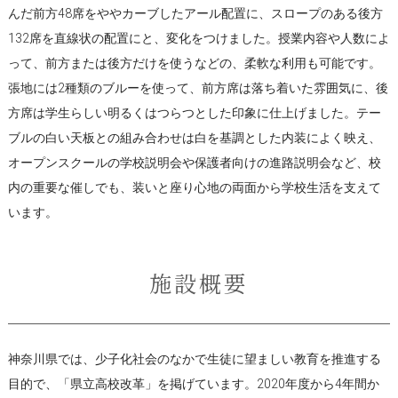
んだ前方48席をややカーブしたアール配置に、スロープのある後方
132席を直線状の配置にと、変化をつけました。授業内容や人数によ
って、前方または後方だけを使うなどの、柔軟な利用も可能です。
張地には2種類のブルーを使って、前方席は落ち着いた雰囲気に、後
方席は学生らしい明るくはつらつとした印象に仕上げました。テー
ブルの白い天板との組み合わせは白を基調とした内装によく映え、
オープンスクールの学校説明会や保護者向けの進路説明会など、校
内の重要な催しでも、装いと座り心地の両面から学校生活を支えて
います。
施設概要
神奈川県では、少子化社会のなかで生徒に望ましい教育を推進する
目的で、「県立高校改革」を掲げています。2020年度から4年間か