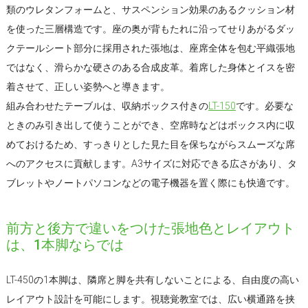
類のウレタンフォームと、サスペンション効果のあるクッション材
を使った三層構造です。座の奥が背もたれに沿ってせりあがるダッ
クテールシート部分に採用された張地は、座席全体を包む平織張地
ではなく、滑らかな硬さのある合成皮革。着席した身体とイスを密
着させて、正しい姿勢へと導きます。
組み合わせたテーブルは、収納ボックス付きの
LT-150
です。必要な
ときのみ引き出して使うことができ、空席時などはボックス内に収
めておけるため、すっきりとした見た目を保ちながらスムーズな席
へのアクセスに貢献します。A3サイズに対応できる広さがあり、タ
ブレットやノートパソコンなどの電子機器を置く際にも快適です。
前方と後方で違いをつけた張地色とレイアウト
は、1本脚ならでは
LT-450の1本脚は、隣席と脚を共有しないことによる、自由度の高い
レイアウト設計を可能にします。視聴覚教室では、広い横通路を挟