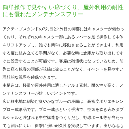
簡単操作で見やすい席づくり、屋外利用の耐性
にも優れたメンテナンスフリー
アクティブスタンドの2列目と3列目の脚部にはキャスターが備わっ
ており、それぞれのキャスター部にあるレバーを足で操作して本体
をリフトアップし、誰でも簡単に移動させることができます。利用
する度に組み立てる手間がなく、必要な時に倉庫から取り出してす
ぐに設営することが可能です。客席は雛壇状になっているため、前
列に座る観客の頭部が視線に被ることがなく、イベントを見やすい
理想的な視界を確保できます。
主構造は、軽量で屋外使用に適したアルミ素材。耐久性が高く、メ
ンテナンスフリーが嬉しいポイントです。
広い駐屯地に馴染む爽やかなブルーの座面は、高密度ポリエチレン
ブロー成形品です。ブロー成形という手法で、空気を吹き込みダブ
ルシェルと呼ばれる中空構造をつくりだし、野球ボール等が当たっ
ても割れにくい、衝撃に強い耐久性を実現しています。座り心地も