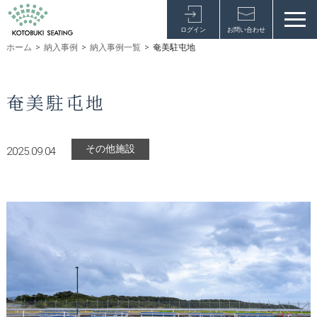
ログイン
お問い合わせ
ホーム
>
納入事例
>
納入事例一覧
>
奄美駐屯地
奄美駐屯地
その他施設
2025.09.04