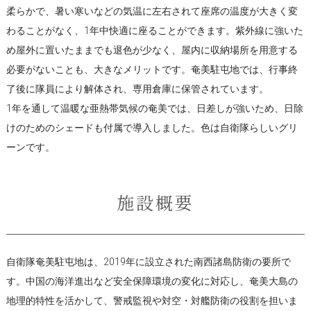
柔らかで、暑い寒いなどの気温に左右されて座席の温度が大きく変
わることがなく、1年中快適に座ることができます。紫外線に強いた
め屋外に置いたままでも退色が少なく、屋内に収納場所を用意する
必要がないことも、大きなメリットです。奄美駐屯地では、行事終
了後に隊員により解体され、専用倉庫に保管されています。
1年を通して温暖な亜熱帯気候の奄美では、日差しが強いため、日除
けのためのシェードも付属で導入しました。色は自衛隊らしいグリ
ーンです。
施設概要
自衛隊奄美駐屯地は、2019年に設立された南西諸島防衛の要所で
す。中国の海洋進出など安全保障環境の変化に対応し、奄美大島の
地理的特性を活かして、警戒監視や対空・対艦防衛の役割を担いま