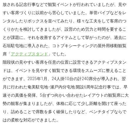
放される記念行事などで観覧イベントが行われていましたが、見や
すい客席づくりに以前から苦心していました。単管パイプなどをレ
ンタルしたりボックスを並べてみたり、様々な工夫をして客席のつ
くりかたを検討してきましたが、設営のため労力と時間を要するこ
とが課題に。それを改善するアイテムとして挙がったのが、過去に
石垣駐屯地に導入された、コトブキシーティングの屋外用移動観覧
席「
アクティブスタンド
」でした。
階段状の見やすい客席を任意の位置に設営できるアクティブスタン
ドは、イベントを見やすく観覧できる環境をスムーズに整えること
ができます。2025年1月、24人掛10台の計240席分が導入され、翌
月に行われた奄美駐屯地･瀬戸内分屯地 開設6周年記念行事では、早
速その真価を発揮。5台ずつ向かい合わせたレイアウトの観覧席に大
勢の観客が集まりましたが、体格に応じて少し距離を開けて座った
り、詰めることで席数を多く確保したりなど、ベンチタイプならで
はの柔軟な対応ができました。