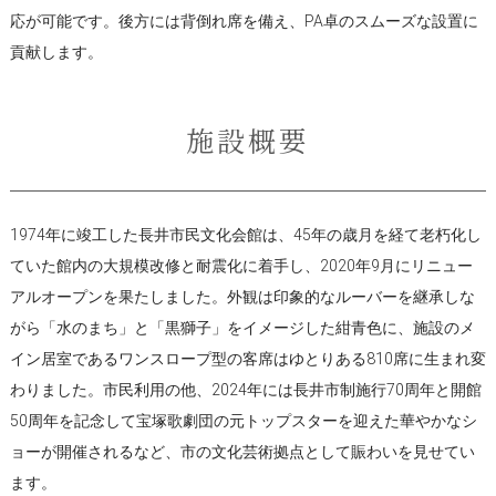
応が可能です。後方には背倒れ席を備え、PA卓のスムーズな設置に
貢献します。
施設概要
1974年に竣工した長井市民文化会館は、45年の歳月を経て老朽化し
ていた館内の大規模改修と耐震化に着手し、2020年9月にリニュー
アルオープンを果たしました。外観は印象的なルーバーを継承しな
がら「水のまち」と「黒獅子」をイメージした紺青色に、施設のメ
イン居室であるワンスロープ型の客席はゆとりある810席に生まれ変
わりました。市民利用の他、2024年には長井市制施行70周年と開館
50周年を記念して宝塚歌劇団の元トップスターを迎えた華やかなシ
ョーが開催されるなど、市の文化芸術拠点として賑わいを見せてい
ます。