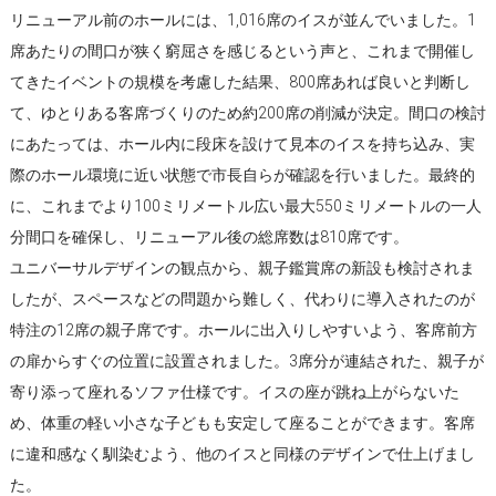
リニューアル前のホールには、1,016席のイスが並んでいました。1
席あたりの間口が狭く窮屈さを感じるという声と、これまで開催し
てきたイベントの規模を考慮した結果、800席あれば良いと判断し
て、ゆとりある客席づくりのため約200席の削減が決定。間口の検討
にあたっては、ホール内に段床を設けて見本のイスを持ち込み、実
際のホール環境に近い状態で市長自らが確認を行いました。最終的
に、これまでより100ミリメートル広い最大550ミリメートルの一人
分間口を確保し、リニューアル後の総席数は810席です。
ユニバーサルデザインの観点から、親子鑑賞席の新設も検討されま
したが、スペースなどの問題から難しく、代わりに導入されたのが
特注の12席の親子席です。ホールに出入りしやすいよう、客席前方
の扉からすぐの位置に設置されました。3席分が連結された、親子が
寄り添って座れるソファ仕様です。イスの座が跳ね上がらないた
め、体重の軽い小さな子どもも安定して座ることができます。客席
に違和感なく馴染むよう、他のイスと同様のデザインで仕上げまし
た。