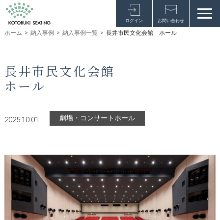
ログイン
お問い合わせ
ホーム
>
納入事例
>
納入事例一覧
>
長井市民文化会館 ホール
長井市民文化会館
ホール
劇場・コンサートホール
2025.10.01