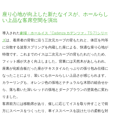
座り心地が向上した新たなイスが、ホールらし
い上品な客席空間を演出
導入された
劇場・ホールイス「Cadenza カデンツァ」TS-71シリー
ズ
は、着席者の背骨に沿う三次元カーブの背もたれと、体圧を均等
に分散する波形スプリングを内蔵した座による、快適な座り心地が
特徴です。これまでのイスは二次元カーブの背もたれだったため、
フィット感が大きく向上しました。背裏には天然木があしらわれ、
座裏が化粧合板だった座がテキスタイルたっぷりの張り包み仕様に
なったことにより、装いにもホールらしい上品さが感じられます。
カラーリングも、オレンジ色の張地とナチュラルな木部の組合せか
ら、落ち着いた深いレッドの張地とダークブラウンの塗装色に変わ
りました。
客席前方には移動席があり、催しに応じてイスを取り外すことで前
方にスペースをつくったり、車イススペースを設けたりの柔軟な対