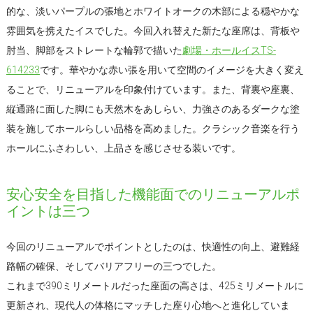
的な、淡いパープルの張地とホワイトオークの木部による穏やかな
雰囲気を携えたイスでした。今回入れ替えた新たな座席は、背板や
肘当、脚部をストレートな輪郭で描いた
劇場・ホールイスTS-
614233
です。華やかな赤い張を用いて空間のイメージを大きく変え
ることで、リニューアルを印象付けています。また、背裏や座裏、
縦通路に面した脚にも天然木をあしらい、力強さのあるダークな塗
装を施してホールらしい品格を高めました。クラシック音楽を行う
ホールにふさわしい、上品さを感じさせる装いです。
安心安全を目指した機能面でのリニューアルポ
イントは三つ
今回のリニューアルでポイントとしたのは、快適性の向上、避難経
路幅の確保、そしてバリアフリーの三つでした。
これまで390ミリメートルだった座面の高さは、425ミリメートルに
更新され、現代人の体格にマッチした座り心地へと進化していま