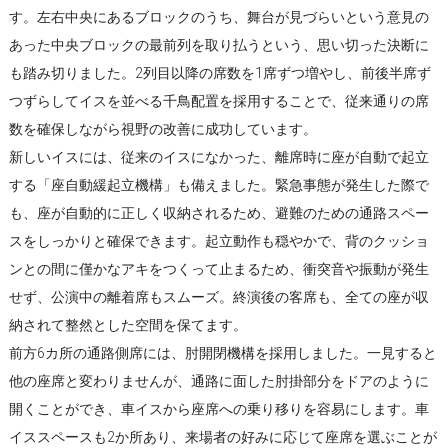
す。左右中央にあるブロックのうち、舞台が見づらいという意見の
あった中央ブロックの最前列を取り払うという、思い切った決断に
も踏み切りました。2列目以降の席数を1席ずつ増やし、前後半席ず
つずらしてイスを並べる千鳥配置を採用することで、従来通りの席
数を確保しながら視野の改善に成功しています。
新しいイスには、従来のイスになかった、離席時に座が自動で起立
する「座自動緩起立機構」も備えました。緊急事態が発生した際で
も、座が自動的に正しく収納されるため、避難のための通路スペー
スをしっかりと確保できます。起立動作も穏やかで、背のクッショ
ンとの間に僅かなアキをつくって止まるため、衝突音や振動が発生
せず、公演中の離着席もスムーズ。終演後の客席も、全ての座が収
納されて整然とした空間を保てます。
前方6カ所の通路側席には、肘開閉機構を採用しました。一見すると
他の座席と変わりませんが、通路に面した肘掛部分をドアのように
開くことができ、車イスから座席への乗り移りを容易にします。車
イススペースも2か所あり、来場者の好みに応じて座席を選ぶことが