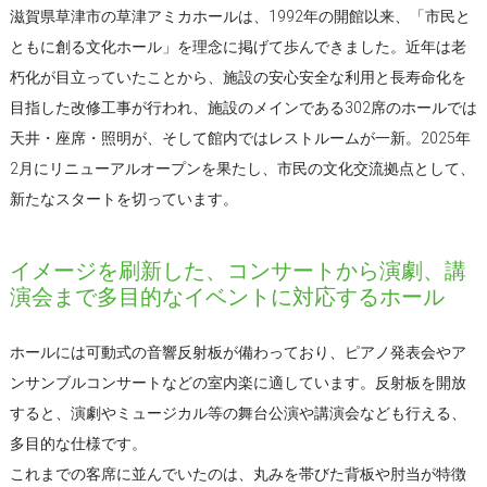
滋賀県草津市の草津アミカホールは、1992年の開館以来、「市民と
ともに創る文化ホール」を理念に掲げて歩んできました。近年は老
朽化が目立っていたことから、施設の安心安全な利用と長寿命化を
目指した改修工事が行われ、施設のメインである302席のホールでは
天井・座席・照明が、そして館内ではレストルームが一新。2025年
2月にリニューアルオープンを果たし、市民の文化交流拠点として、
新たなスタートを切っています。
イメージを刷新した、コンサートから演劇、講
演会まで多目的なイベントに対応するホール
ホールには可動式の音響反射板が備わっており、ピアノ発表会やア
ンサンブルコンサートなどの室内楽に適しています。反射板を開放
すると、演劇やミュージカル等の舞台公演や講演会なども行える、
多目的な仕様です。
これまでの客席に並んでいたのは、丸みを帯びた背板や肘当が特徴