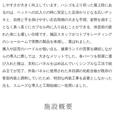
しやすさが大きく向上しています。ハシゴを上り切った最上段にあ
るのは、ベッドへの出入りの時に安定した足掛かりとなる広いデッ
キと、自然と手を掛けやすい左右両側の大きな手摺。姿勢を崩すこ
となく真っ直ぐにカプセル内に入り込むことができる、休息前の疲
れた体にも優しい仕様です。施設スタッフがコトブキシーティング
のショールームで実際の製品を体感し、選ばれました。
搬入や設営のハードルが低い点も、健康ランドの営業を継続しなが
らの導入に際しては、大きなメリットでした。各パーツを部屋に運
び入れた後は、支柱にパネルをはめ込んでいくシンプルな工法で組
み立てが完了。外装パネルに使用された木目調の化粧合板が既存の
客室内装と調和していたため、特別な内装工事を必要としなかった
点も、スムーズな導入と工期短縮に一役買いました。
施設概要