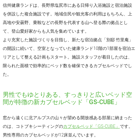
信州健康ランドは、長野県塩尻市にある日帰り入浴施設と宿泊施設
を併設した複合施設です。地域住民や観光客の利用はもちろん、上
高地や安曇野、乗鞍などの長野を代表する山へ登る際の拠点とし
て、登山愛好家からも人気を集めています。
より充実した施設づくりを目指し、新たな宿泊拠点「別邸 竹里庵」
の開設に続いて、空室となっていた健康ランド10階の1部屋を宿泊エ
リアとして整える計画もスタート。施設スタッフが着目したのは、
限られた面積で効率的にベッド数を確保できるカプセルベッドでし
た。
男性でもゆとりある、すっきりと広いベッド空
間が特徴の新カプセルベッド「GS-CUBE」
窓から遠くに北アルプスの山々が望める開放感ある部屋に納まった
のは、コトブキシーティングの
カプセルベッド「GS-CUBE」
です。
男性専用のカプセルベッドが12床並んでいます。