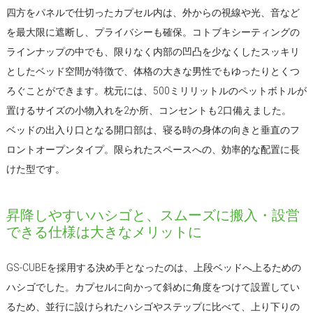
四方をパネルで仕切ったカプセル内は、外からの視線や光、音など
を最大限に遮断し、プライバシーも確保。コトブキシーティングの
ラインナップの中でも、限りなく内部の凹凸を少なくしたスッキリ
としたベッド空間が特徴で、体格の大きな男性でもゆったりとくつ
ろぐことができます。枕元には、500ミリリットルのペットボトルが
置けるサイズの小物入れを2か所、コンセントも2口備えました。
ベッドの出入り口となる開口部は、寝る時の身体の向きと垂直のフ
ロントオープンタイプ。限られたスペースへの、効率的な配置に長
けた型です。
昇降しやすいハシゴと、スムーズに搬入・設営
できる仕様は大きなメリットに
GS-CUBEを採用する決め手となったのは、上段ベッドへ上るための
ハシゴでした。カプセルに向かって斜めに角度をつけて設置してい
るため、並行に設けられたハシゴやステップに比べて、上り下りの