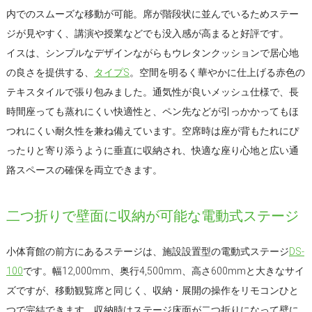
内でのスムーズな移動が可能。席が階段状に並んでいるためステー
ジが見やすく、講演や授業などでも没入感が高まると好評です。
イスは、シンプルなデザインながらもウレタンクッションで居心地
の良さを提供する、
タイプS
。空間を明るく華やかに仕上げる赤色の
テキスタイルで張り包みました。通気性が良いメッシュ仕様で、長
時間座っても蒸れにくい快適性と、ペン先などが引っかかってもほ
つれにくい耐久性を兼ね備えています。空席時は座が背もたれにぴ
ったりと寄り添うように垂直に収納され、快適な座り心地と広い通
路スペースの確保を両立できます。
二つ折りで壁面に収納が可能な電動式ステージ
小体育館の前方にあるステージは、施設設置型の電動式ステージ
DS-
100
です。幅12,000mm、奥行4,500mm、高さ600mmと大きなサイ
ズですが、移動観覧席と同じく、収納・展開の操作をリモコンひと
つで完結できます。収納時はステージ床面が二つ折りになって壁に