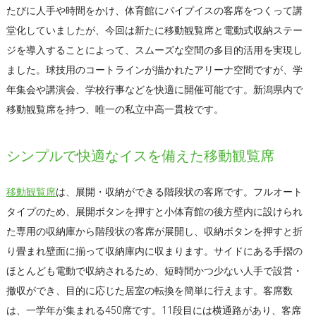
たびに人手や時間をかけ、体育館にパイプイスの客席をつくって講
堂化していましたが、今回は新たに移動観覧席と電動式収納ステー
ジを導入することによって、スムーズな空間の多目的活用を実現し
ました。球技用のコートラインが描かれたアリーナ空間ですが、学
年集会や講演会、学校行事などを快適に開催可能です。新潟県内で
移動観覧席を持つ、唯一の私立中高一貫校です。
シンプルで快適なイスを備えた移動観覧席
移動観覧席
は、展開・収納ができる階段状の客席です。フルオート
タイプのため、展開ボタンを押すと小体育館の後方壁内に設けられ
た専用の収納庫から階段状の客席が展開し、収納ボタンを押すと折
り畳まれ壁面に揃って収納庫内に収まります。サイドにある手摺の
ほとんども電動で収納されるため、短時間かつ少ない人手で設営・
撤収ができ、目的に応じた居室の転換を簡単に行えます。客席数
は、一学年が集まれる450席です。11段目には横通路があり、客席