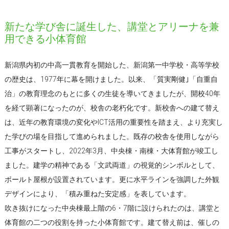
新たな学び舎に誕生した、講堂とアリーナを兼
用できる小体育館
新潟県内初の中高一貫教育を開始した、新潟第一中学校・高等学校
の歴史は、1977年に幕を開けました。以来、「質実剛健｣「自重自
治」の教育理念のもとに多くの生徒を導いてきましたが、開校40年
を経て顕著になったのが、校舎の老朽化です。新校舎への建て替え
は、近年の教育環境の変化やICT活用の重要性を踏まえ、より充実し
た学びの場を目指して進められました。既存の校舎を使用しながら
工事がスタートし、2022年3月、中央棟・南棟・大体育館が竣工し
ました。建学の精神である「文武両道」の視覚的シンボルとして、
ボールト屋根が設置されています。更に水平ラインを強調した外観
デザインにより、「積み重ねた安定感」を表しています。
吹き抜けになった中央棟最上階の6・7階に設けられたのは、講堂と
体育館の二つの役割を持った小体育館です。建て替え前は、催しの