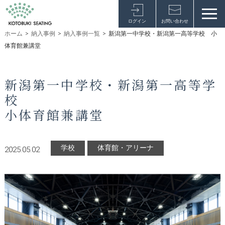
ログイン
お問い合わせ
ホーム
>
納入事例
>
納入事例一覧
>
新潟第一中学校・新潟第一高等学校 小
体育館兼講堂
新潟第一中学校・新潟第一高等学
校
小体育館兼講堂
学校
体育館・アリーナ
2025.05.02