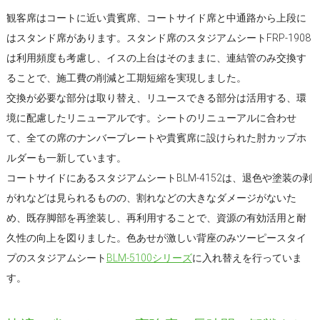
観客席はコートに近い貴賓席、コートサイド席と中通路から上段に
はスタンド席があります。スタンド席のスタジアムシートFRP-1908
は利用頻度も考慮し、イスの上台はそのままに、連結管のみ交換す
ることで、施工費の削減と工期短縮を実現しました。
交換が必要な部分は取り替え、リユースできる部分は活用する、環
境に配慮したリニューアルです。シートのリニューアルに合わせ
て、全ての席のナンバープレートや貴賓席に設けられた肘カップホ
ルダーも一新しています。
コートサイドにあるスタジアムシートBLM-4152は、退色や塗装の剥
がれなどは見られるものの、割れなどの大きなダメージがないた
め、既存脚部を再塗装し、再利用することで、資源の有効活用と耐
久性の向上を図りました。色あせが激しい背座のみツーピースタイ
プのスタジアムシート
BLM-5100シリーズ
に入れ替えを行っていま
す。