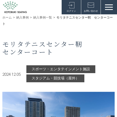
ログイン
お問い合わせ
ホーム
>
納入事例
>
納入事例一覧
>
モリタテニスセンター靭 センターコー
ト
モリタテニスセンター靭
センターコート
スポーツ・エンタテインメント施設
2024.12.05
スタジアム・競技場（屋外）