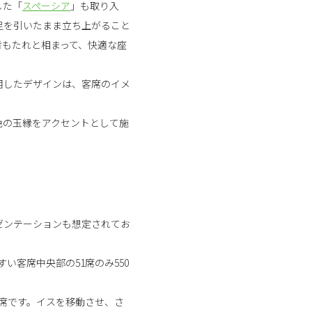
した「
スペーシア
」も取り入
足を引いたまま立ち上がること
背もたれと相まって、快適な座
用したデザインは、客席のイメ
色の玉縁をアクセントとして施
ゼンテーションも想定されてお
い客席中央部の51席のみ550
動席です。イスを移動させ、さ