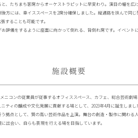
ると、たちまち客席からオーケストラピットに早変わり。演目の幅を広
側後方には、車イススペースを2席分確保しました。縦通路を挟んで同じ
拡張することも可能です。
がお辞儀をするように座面に向かって倒れる、背倒れ席です。イベント
施設概要
は、メニコンの従業員が従事するオフィススペース、カフェ、総合芸術劇場「
ニティの醸成や文化発展に貢献する場として、2023年4月に誕生しま
行う拠点として、質の高い芸術作品を上演。舞台の創造・製作に関わる
現に出会い、自らも表現を行える場を目指しています。