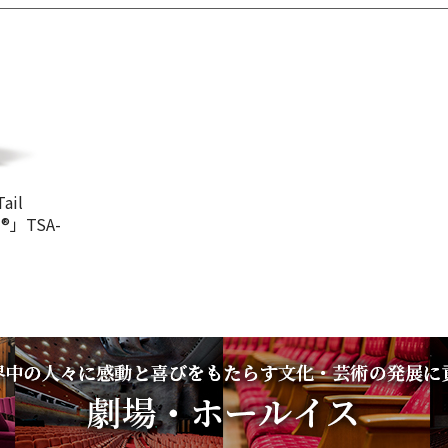
il
®」TSA-