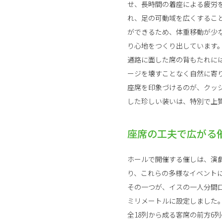
せ、長時間の着座による疲労
れ、足の可動域を広くするこ
ができるため、体重移動が少
り心地をつくり出しています
通路に面した席の背もたれに
ージを壊すことなく自然に寄
座席を印象づけるのが、クッ
した珍しい装いは、特別で上
座席の工夫で広がる
ホールで開催する催しは、演
り、これらの多様なイベント
その一つが、イスの一人分間口
ミリメートルに設定しました
全18列から成る客席の前方6