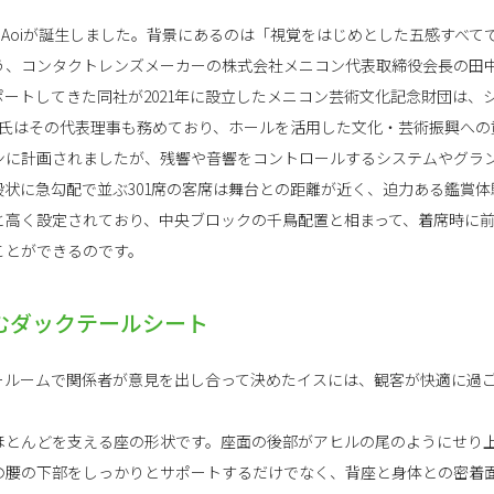
ターAoiが誕生しました。背景にあるのは「視覚をはじめとした五感すべて
う、コンタクトレンズメーカーの株式会社メニコン代表取締役会長の田
ートしてきた同社が2021年に設立したメニコン芸術文化記念財団は、シアタ
中氏はその代表理事も務めており、ホールを活用した文化・芸術振興への
ンに計画されましたが、残響や音響をコントロールするシステムやグラ
状に急勾配で並ぶ301席の客席は舞台との距離が近く、迫力ある鑑賞体
トルと高く設定されており、中央ブロックの千鳥配置と相まって、着席時に
ことができるのです。
むダックテールシート
ールームで関係者が意見を出し合って決めたイスには、観客が快適に過
ほとんどを支える座の形状です。座面の後部がアヒルの尾のようにせり
の腰の下部をしっかりとサポートするだけでなく、背座と身体との密着