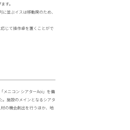
げます。
列に並ぶイスは移動席のため、
に応じて操作卓を置くことがで
メニコン シアターAoi」を備
した。施設のメインとなるシアタ
人材の機会創出を行うほか、地