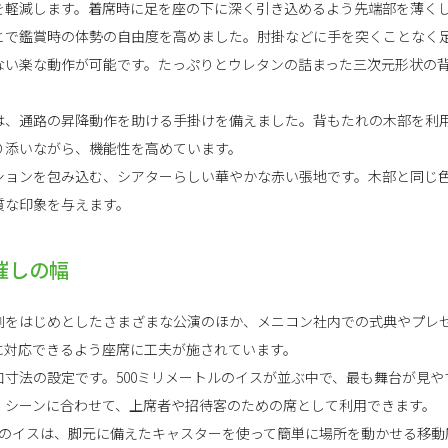
を軽減します。着席時に足を座の下に深く引き込めるよう先端部を薄く
とで鑑賞時の体勢の自由度を高めました。肘掛などに手を突くことなく
ない楽な動作が可能です。たっぷりとウレタンの詰まった三次元形状の
。
は、通路の昇降動作を助ける手掛けを備えました。背もたれの木部を利
り添いながら、機能性を高めています。
ションを包み込む、シアターらしい華やかな赤い張地です。木部と同じ
質な印象を与えます。
催しの幅
劇をはじめとしたさまざまな公演のほか、メニコン社内での式典やプレ
に対応できるよう座席に工夫が施されています。
寸法の設定です。500ミリメートルのイスが並ぶ中で、最も舞台が見やす
。シーンに合わせて、上席者や招待客のための席として利用できます。
列のイスは、脚元に備えたキャスターを使って簡単に場所を動かせる移