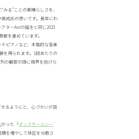
で“みる”ことの素晴らしさを、
中英成氏の想いです。長年にわ
ーAoiの誕生と同じ2023
貢献を進めています。
ンドピアノなど、本格的な音楽
験を得られます。1段あたりの
前列の観客の頭に視界を妨げら
ごせるようにと、心づかいが詰
上がった「
ダックテールシー
面積を増やして体圧を分散さ