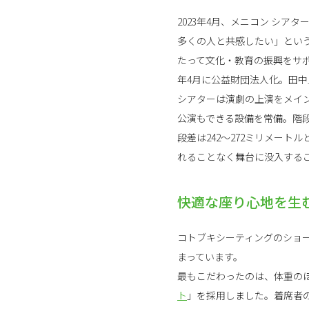
2023年4月、メニコン シア
多くの人と共感したい」とい
たって文化・教育の振興をサポ
年4月に公益財団法人化。田
シアターは演劇の上演をメイ
公演もできる設備を常備。階段
段差は242～272ミリメー
れることなく舞台に没入する
快適な座り心地を生
コトブキシーティングのショ
まっています。
最もこだわったのは、体重の
ト
」を採用しました。着席者