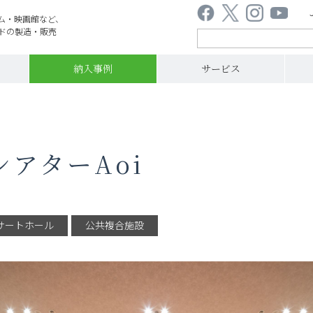
ム・映画館など、
ドの製造・販売
納入事例
サービス
i
シアターAoi
サートホール
公共複合施設