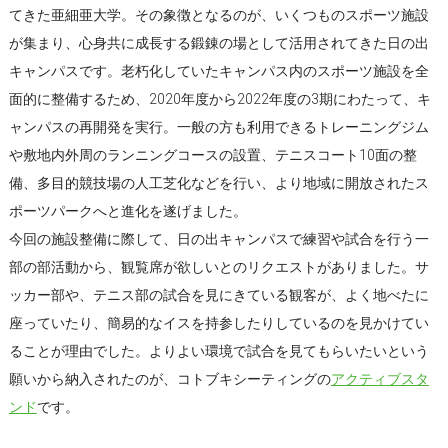
てきた亜細亜大学。その象徴となるのが、いくつものスポーツ施設
が集まり、心身共に成長する鍛錬の場として活用されてきた日の出
キャンパスです。老朽化していたキャンパス内のスポーツ施設を全
面的に整備するため、2020年度から2022年度の3期にわたって、キ
ャンパスの再開発を実行。一般の方も利用できるトレーニングジム
や敷地内外周のランニングコースの設置、テニスコート10面の整
備、多目的競技場の人工芝化などを行い、より地域に開放されたス
ポーツパークへと進化を遂げました。
今回の施設整備に際して、日の出キャンパスで練習や試合を行う一
部の部活動から、観覧席が欲しいとのリクエストがありました。サ
ッカー部や、テニス部の試合を見にきている観客が、よく地べたに
座っていたり、簡易的なイスを持参したりしているのを見かけてい
ることが理由でした。よりよい環境で試合を見てもらいたいという
願いから納入されたのが、コトブキシーティングの
アクティブスタ
ンド
です。