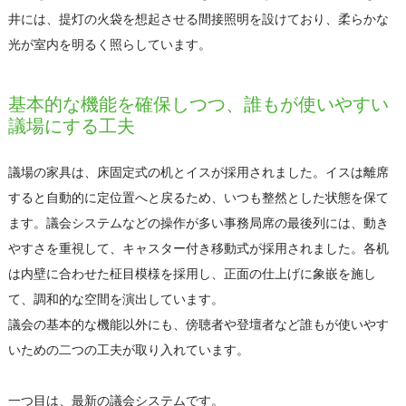
井には、提灯の火袋を想起させる間接照明を設けており、柔らかな
光が室内を明るく照らしています。
基本的な機能を確保しつつ、誰もが使いやすい
議場にする工夫
議場の家具は、床固定式の机とイスが採用されました。イスは離席
すると自動的に定位置へと戻るため、いつも整然とした状態を保て
ます。議会システムなどの操作が多い事務局席の最後列には、動き
やすさを重視して、キャスター付き移動式が採用されました。各机
は内壁に合わせた柾目模様を採用し、正面の仕上げに象嵌を施し
て、調和的な空間を演出しています。
議会の基本的な機能以外にも、傍聴者や登壇者など誰もが使いやす
いための二つの工夫が取り入れています。
一つ目は、最新の議会システムです。