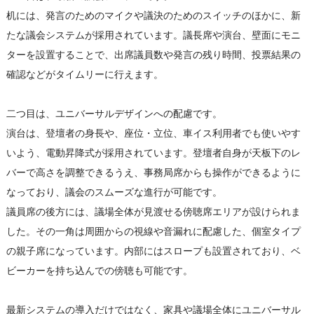
机には、発言のためのマイクや議決のためのスイッチのほかに、新
たな議会システムが採用されています。議長席や演台、壁面にモニ
ターを設置することで、出席議員数や発言の残り時間、投票結果の
確認などがタイムリーに行えます。
二つ目は、ユニバーサルデザインへの配慮です。
演台は、登壇者の身長や、座位・立位、車イス利用者でも使いやす
いよう、電動昇降式が採用されています。登壇者自身が天板下のレ
バーで高さを調整できるうえ、事務局席からも操作ができるように
なっており、議会のスムーズな進行が可能です。
議員席の後方には、議場全体が見渡せる傍聴席エリアが設けられま
した。その一角は周囲からの視線や音漏れに配慮した、個室タイプ
の親子席になっています。内部にはスロープも設置されており、ベ
ビーカーを持ち込んでの傍聴も可能です。
最新システムの導入だけではなく、家具や議場全体にユニバーサル