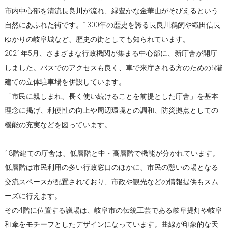
市内中心部を清流長良川が流れ、緑豊かな金華山がそびえるという
自然にあふれた街です。1300年の歴史を誇る長良川鵜飼や織田信長
ゆかりの岐阜城など、歴史の街としても知られています。
2021年5月、さまざまな行政機関が集まる中心部に、新庁舎が開庁
しました。バスでのアクセスも良く、車で来庁される方のための5階
建ての立体駐車場を併設しています。
「市民に親しまれ、長く使い続けることを前提とした庁舎」を基本
理念に掲げ、利便性の向上や周辺環境との調和、防災拠点としての
機能の充実などを図っています。
18階建ての庁舎は、低層階と中・高層階で機能が分かれています。
低層階は市民利用の多い行政窓口のほかに、市民の憩いの場となる
交流スペースが配置されており、市政や観光などの情報提供もスム
ーズに行えます。
その4階に位置する議場は、岐阜市の伝統工芸である岐阜提灯や岐阜
和傘をモチーフとしたデザインになっています。曲線が印象的な天