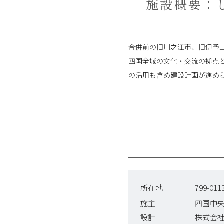
施設概要：
合併前の旧川之江市、旧伊予
四国全域の文化・交流の拠点
の活用も含め建設計画が進めら
所在地
799-0
施主
四国中
設計
株式会