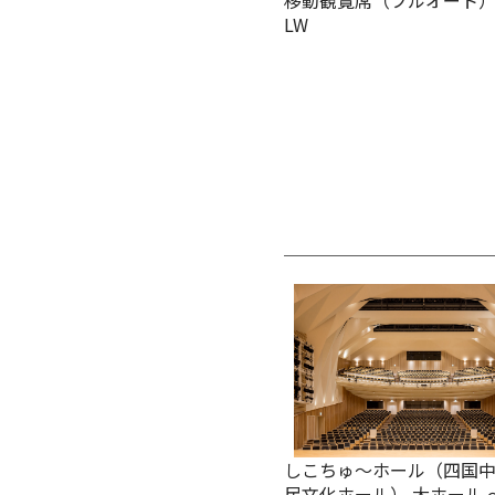
移動観覧席（フルオート
LW
しこちゅ～ホール（四国
民文化ホール） 大ホール 