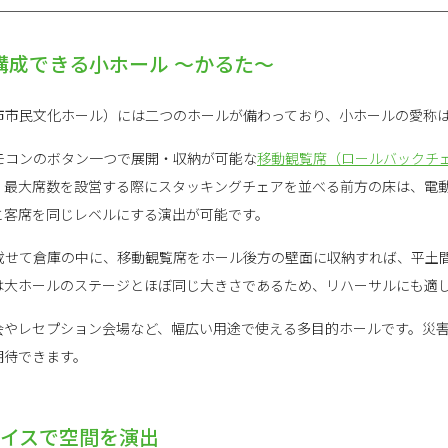
構成できる小ホール ～かるた～
市市民文化ホール）には二つのホールが備わっており、小ホールの愛称
モコンのボタン一つで展開・収納が可能な
移動観覧席（ロールバックチ
。最大席数を設営する際にスタッキングチェアを並べる前方の床は、電
と客席を同じレベルにする演出が可能です。
載せて倉庫の中に、移動観覧席をホール後方の壁面に収納すれば、平土
は大ホールのステージとほぼ同じ大きさであるため、リハーサルにも適
会やレセプション会場など、幅広い用途で使える多目的ホールです。災
期待できます。
のイスで空間を演出