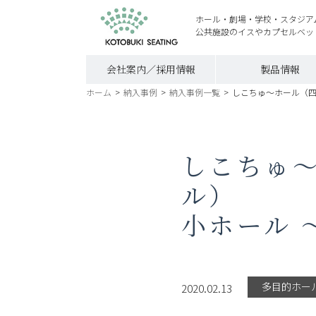
ホール・劇場・学校・スタジア
公共施設のイスやカプセルベッ
会社案内／採用情報
製品情報
ホーム
>
納入事例
>
納入事例一覧
>
しこちゅ～ホール（四
しこちゅ
ル）
小ホール 
多目的ホー
2020.02.13