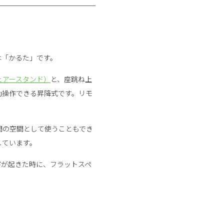
は「かるた」です。
ェアースタンド）
と、座跳ね上
動操作できる昇降式です。リモ
間の空間として使うこともでき
しています。
害が起きた時に、フラットスペ