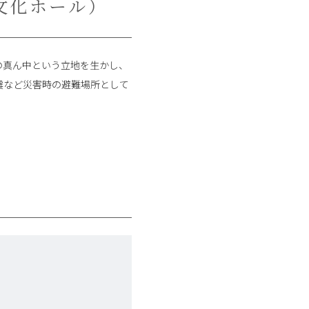
文化ホール）
の真ん中という立地を生かし、
震など災害時の避難場所として