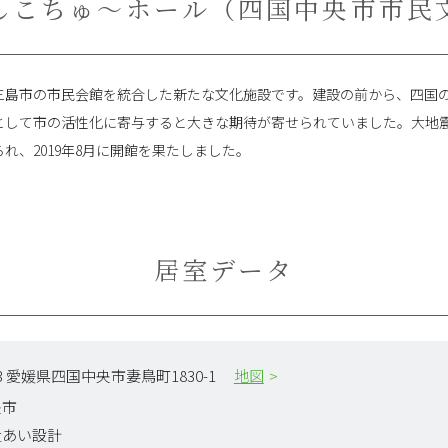
しこちゅ～ホール（四国中央市市民
三島市の市民会館を統合した新たな文化施設です。建設の前から、四国
として市の活性化に寄与すると大きな期待が寄せられていました。大地
れ、2019年8月に開館を果たしました。
居室データ
113 愛媛県四国中央市妻鳥町1830-1
地図
央市
社あい設計