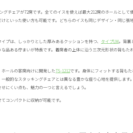
キングチェアが72席です。全てのイスを使えば最大212席のホールとし
だけといった使い方も可能です。どちらのイスも同じデザイン・同じ張
タイプは、しっかりとした厚みあるクッションを持つ、
タイプLW
。背裏
うな品ある佇まいが特長です。着席者の上体に沿う三次元形状の背もた
・ホールの客席向けに開発した
TS-1212
です。身体にフィットする背もた
、一般的なスタッキングチェアとは異なる豊かな座り心地を提供します
させにくい点も、魅力の一つと言えるでしょう。
せてコンパクトに収納が可能です。