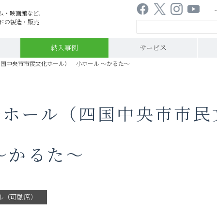
ム・映画館など、
ドの製造・販売
納入事例
サービス
国中央市市民文化ホール） 小ホール ～かるた～
～ホール（四国中央市市民
～かるた～
ル（可動席）