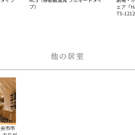
）タイプ
RCS（移動観覧席 フルオートタイ
劇場・
プ）
ェア「HA
TS-12
他の居室
中央市市
～おりが