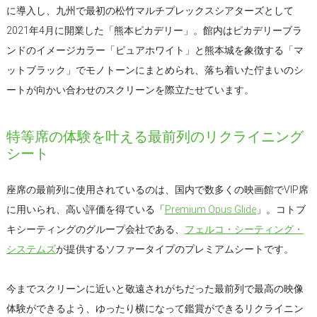
に導入し、九州で最初の松竹マルチプレックスシアターズとして
2021年4月に開業した「熊本ピカデリー」。館内はピカデリーブラ
ンドのイメージカラー「ピュアホワイト」と熊本城を象徴する「マ
ットブラック」でモノトーンにまとめられ、落ち着いた佇まいのシ
ートが向かい合わせのスクリーンを際立たせています。
特等席の体験を叶える最前列のリクライニング
シート
座席の最前列に使用されているのは、国内で数多くの映画館でVIP席
に用いられ、高い評価を得ている「
Premium Opus Glide
」。コトブ
キシーティングのグループ会社である、
フェルコ・シーティング・
システムズ
が提供するソファータイプのプレミアムシートです。
今までスクリーンに近いと敬遠されがちだった最前列で最高の映像
体験ができるよう、ゆったり横になって鑑賞ができるリクライニン