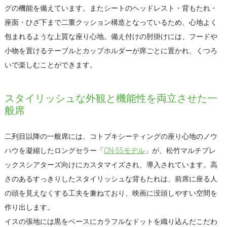
グの機能を備えています。またシートのヘッドレスト・背もたれ・
座面・ひざ下まで二重クッション構造となっているため、心地よく
包まれるような上質な座り心地。備え付けの肘掛けには、フードや
小物を置けるテーブルとカップホルダーが席ごとに置かれ、くつろ
いで楽しむことができます。
スタイリッシュな外観と機能性を両立させた一
般席
二列目以降の一般席には、コトブキシーティングの座り心地のノウ
ハウを凝縮したロングセラー「
CN-55モデル
」が、松竹マルチプレ
ックスシアターズ向けにカスタマイズされ、導入されています。高
さのあるすっきりしたスタイリッシュな背もたれは、前席に座る人
の頭を見えなくする工夫を兼ねており、映画に没頭しやすい空間を
作り出します。
イスの張地には黒をベースにカラフルなドットを織り込んだこだわ