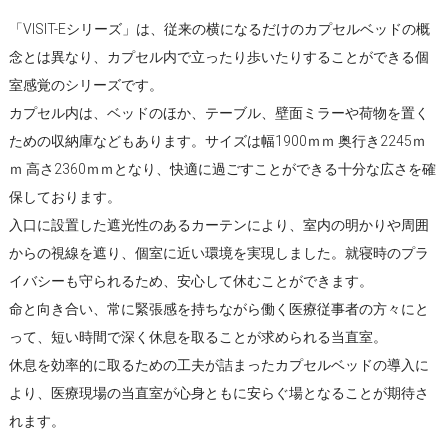
「VISIT-Eシリーズ」は、従来の横になるだけのカプセルベッドの概
念とは異なり、カプセル内で立ったり歩いたりすることができる個
室感覚のシリーズです。
カプセル内は、ベッドのほか、テーブル、壁面ミラーや荷物を置く
ための収納庫などもあります。サイズは幅1900ｍｍ 奥行き2245ｍ
ｍ 高さ2360ｍｍとなり、快適に過ごすことができる十分な広さを確
保しております。
入口に設置した遮光性のあるカーテンにより、室内の明かりや周囲
からの視線を遮り、個室に近い環境を実現しました。就寝時のプラ
イバシーも守られるため、安心して休むことができます。
命と向き合い、常に緊張感を持ちながら働く医療従事者の方々にと
って、短い時間で深く休息を取ることが求められる当直室。
休息を効率的に取るための工夫が詰まったカプセルベッドの導入に
より、医療現場の当直室が心身ともに安らぐ場となることが期待さ
れます。