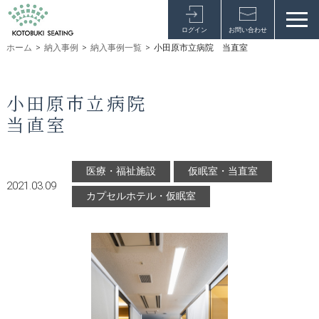
ログイン
お問い合わせ
ホーム
>
納入事例
>
納入事例一覧
>
小田原市立病院 当直室
小田原市立病院
当直室
医療・福祉施設
仮眠室・当直室
2021.03.09
カプセルホテル・仮眠室