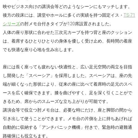
映やビジネス向けの講演会等どのようなシーンにもマッチします。
後方の段床には、講堂やホールに多くの実績を持つ固定イス・
TS-71
シリーズ
の肘メモ台付きタイプが120席設置されました。
人体の座り形状に合わせた三次元カーブを持つ背と座のクッション
は、着席するひとりひとりの身体を優しく受け止め、長時間の着座
でも快適な座り心地を生み出します。
座には長く座っても疲れない快適性と、広い足元空間の両立を目指
し開発した「スペーシア」を採用しました。スペーシアは、座の先
端が細くなった形状により、従来の座に比べて着席時の足元のスペ
ースを広く確保できます。膝を曲げやすく、足を深く引くことがで
きるため、席からのスムーズな立ち上がりが可能です。
講演会等で役立つ肘メモ台は、必要な時にだけ、座と脚部の間から
引き出して使うことができます。メモ台の片側を上に持ちあげれば
自動的に収納する「アンチパニック機構」付きで、緊急時の避難通
路確保にも役立ちます。