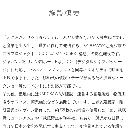
施設概要
「ところざわサクラタウン」は、みどり豊かな地から最先端の文化
と産業を生み出し、世界に向けて発信する、KADOKAWAと所沢市の
共同プロジェクト「COOL JAPAN FOREST構想」の拠点施設です。
ジャパンパビリオン内ホールBは、DCP（デジタルシネマパッケー
ジ）に対応し、シネマコンプレックスと同等のクオリティで映画を
上映できます。また、移動式の仮設ステージがあるため演劇やトー
クショー等のイベントにも対応が可能です。
その他、敷地内にはKADOKAWAが建設・運営する書籍製造・物流工
場やオフィス、商業施設などを展開しています。世界的建築家・隈
研吾氏がデザイン監修した、約2万枚の花崗岩を使用した「角川武蔵
野ミュージアム」や「武蔵野坐令和神社」もあり、所沢から世界に
向けて日本の文化を発信する拠点として、今注目されている施設で