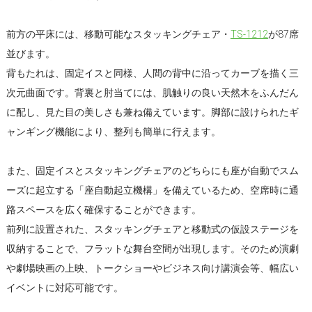
前方の平床には、移動可能なスタッキングチェア・
TS-1212
が87席
並びます。
背もたれは、固定イスと同様、人間の背中に沿ってカーブを描く三
次元曲面です。背裏と肘当てには、肌触りの良い天然木をふんだん
に配し、見た目の美しさも兼ね備えています。脚部に設けられたギ
ャンギング機能により、整列も簡単に行えます。
また、固定イスとスタッキングチェアのどちらにも座が自動でスム
ーズに起立する「座自動起立機構」を備えているため、空席時に通
路スペースを広く確保することができます。
前列に設置された、スタッキングチェアと移動式の仮設ステージを
収納することで、フラットな舞台空間が出現します。そのため演劇
や劇場映画の上映、トークショーやビジネス向け講演会等、幅広い
イベントに対応可能です。