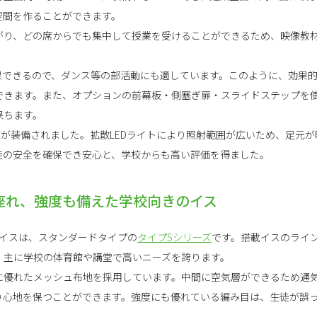
空間を作ることができます。
がり、どの席からでも集中して授業を受けることができるため、映像教
保できるので、ダンス等の部活動にも適しています。このように、効果
できます。また、オプションの前幕板・側塞ぎ扉・スライドステップを
保ちます。
灯が装備されました。拡散LEDライトにより照射範囲が広いため、足元
徒の安全を確保でき安心と、学校からも高い評価を得ました。
座れ、強度も備えた学校向きのイス
のイスは、スタンダードタイプの
タイプSシリーズ
です。搭載イスのライ
、主に学校の体育館や講堂で高いニーズを誇ります。
に優れたメッシュ布地を採用しています。中間に空気層ができるため通
り心地を保つことができます。強度にも優れている編み目は、生徒が誤