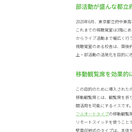
部活動が盛んな都立
2020年6月、東京都立府中
これまでの視聴覚室は3階に
からライブ活動まで幅広く行
視聴覚室のある校舎は、築後
上・部活動の活発化を目的に
移動観覧席を効果的
この目的のために導入された
移動観覧席とは、観覧席を折
間活用を可能にするイスです
フルオートタイプ
の移動観覧
リモートスイッチを使うこと
壁面収納式のタイプは、本体