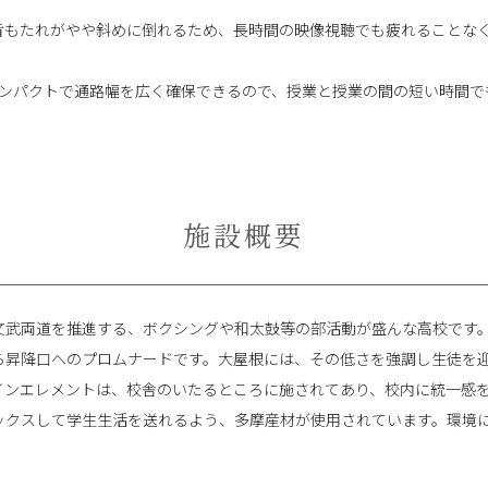
背もたれがやや斜めに倒れるため、長時間の映像視聴でも疲れることな
コンパクトで通路幅を広く確保できるので、授業と授業の間の短い時間
施設概要
文武両道を推進する、ボクシングや和太鼓等の部活動が盛んな高校です
ら昇降口へのプロムナードです。大屋根には、その低さを強調し生徒を迎
インエレメントは、校舎のいたるところに施されてあり、校内に統一感
ックスして学生生活を送れるよう、多摩産材が使用されています。環境