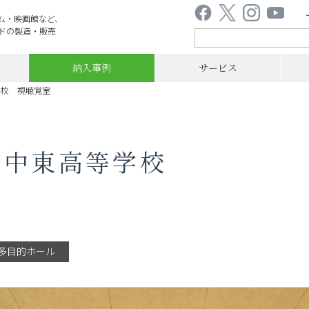
ム・映画館など、
ドの製造・販売
納入事例
サービス
学校 視聴覚室
府中東高等学校
多目的ホール