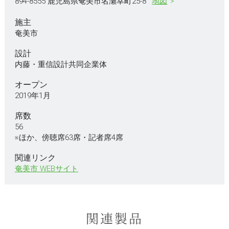
894-8555 鹿児島県奄美市名瀬幸町25-8
地図
施主
奄美市
設計
内藤・重信設計共同企業体
オープン
2019年1月
席数
56
※ほか、傍聴席63席・記者席4席
関連リンク
奄美市 WEBサイト
関連製品