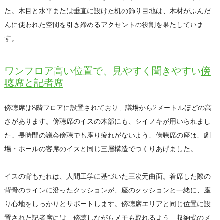
た。木目と水平または垂直に設けた机の飾り目地は、木材がふんだ
んに使われた空間を引き締めるアクセントの役割を果たしていま
す。
ワンフロア高い位置で、見やすく聞きやすい
傍
聴席と記者席
傍聴席は8階フロアに設置されており、議場から2メートルほどの高
さがあります。傍聴席のイスの木部にも、シイノキが用いられまし
た。長時間の議会傍聴でも座り疲れがないよう、傍聴席の座は、劇
場・ホールの客席のイスと同じ三層構造でつくりあげました。
イスの背もたれは、人間工学に基づいた三次元曲面。着席した際の
背骨のラインに沿ったクッションが、座のクッションと一緒に、座
り心地をしっかりとサポートします。傍聴席エリアと同じ位置に設
置された記者席には、傍聴しながらメモも取れるよう、収納式のメ