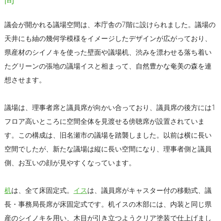
議会が開かれる議場空間は、本庁舎の7階に設けられました。議場の
天井にも紬の幾何学模様をイメージしたデザインが広がっており、
県産材のシイノキを使った壁面や議場机、渋みを漂わせる落ち着い
たグリーンの張地の議場イスと相まって、自然豊かな奄美の森を連
想させます。
議場は、理事者席と議員席が向かい合っており、議員席の後方には1
フロア高いところに空間全体を見渡せる傍聴席が設置されていま
す。この構成は、旧名瀬市の議場を踏襲しました。以前は横に長い
空間でしたが、新たな議場は縦に長い空間になり、理事者側と議員
側、お互いの顔が見やすくなっています。
机
は、全て床固定式。
イス
は、議員席がキャスター付の移動式、議
長・事務局長席が床固定式です。机イスの木部には、内装と同じ県
産のシイノキを用い、木目が引き立つようクリア塗装で仕上げまし