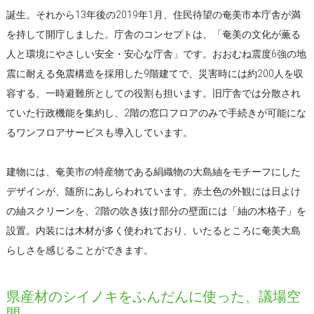
誕生。それから13年後の2019年1月、住民待望の奄美市本庁舎が満
を持して開庁しました。庁舎のコンセプトは、「奄美の文化が薫る
人と環境にやさしい安全・安心な庁舎」です。おおむね震度6強の地
震に耐える免震構造を採用した9階建てで、災害時には約200人を収
容する、一時避難所としての役割も担います。旧庁舎では分散され
ていた行政機能を集約し、2階の窓口フロアのみで手続きが可能にな
るワンフロアサービスも導入しています。
建物には、奄美市の特産物である絹織物の大島紬をモチーフにした
デザインが、随所にあしらわれています。赤土色の外観には日よけ
の紬スクリーンを、2階の吹き抜け部分の壁面には「紬の木格子」を
設置。内装には木材が多く使われており、いたるところに奄美大島
らしさを感じることができます。
県産材のシイノキをふんだんに使った、議場空
間