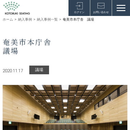
ログイン
お問い合わせ
ホーム
>
納入事例
>
納入事例一覧
>
奄美市本庁舎 議場
奄美市本庁舎
議場
議場
2020.11.17