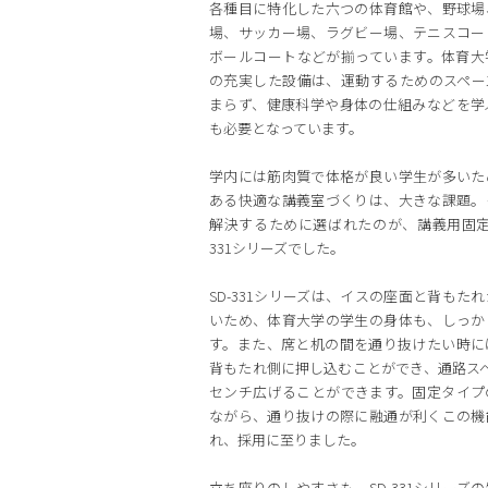
各種目に特化した六つの体育館や、野球場
場、サッカー場、ラグビー場、テニスコー
ボールコートなどが揃っています。体育大
の充実した設備は、運動するためのスペー
まらず、健康科学や身体の仕組みなどを学
も必要となっています。
学内には筋肉質で体格が良い学生が多いた
ある快適な講義室づくりは、大きな課題。
解決するために選ばれたのが、講義用固定机
331シリーズでした。
SD-331シリーズは、イスの座面と背もた
いため、体育大学の学生の身体も、しっか
す。また、席と机の間を通り抜けたい時に
背もたれ側に押し込むことができ、通路スペ
センチ広げることができます。固定タイプ
ながら、通り抜けの際に融通が利くこの機
れ、採用に至りました。
立ち座りのしやすさも、SD-331シリーズ