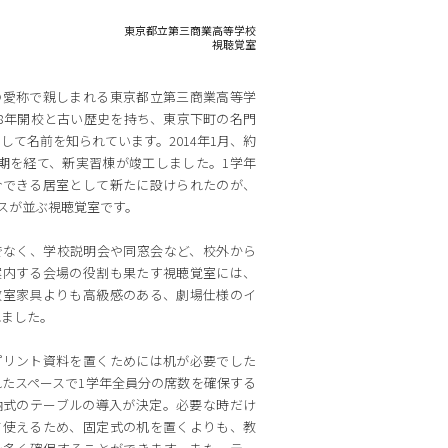
東京都立第三商業高等学校
視聴覚室
の愛称で親しまれる東京都立第三商業高等学
28年開校と古い歴史を持ち、東京下町の名門
して名前を知られています。2014年1月、約
期を経て、新実習棟が竣工しました。1学年
合できる居室として新たに設けられたのが、
イスが並ぶ視聴覚室です。
でなく、学校説明会や同窓会など、校外から
案内する会場の役割も果たす視聴覚室には、
教室家具よりも高級感のある、劇場仕様のイ
れました。
プリント資料を置くためには机が必要でした
たスペースで1学年全員分の席数を確保する
納式のテーブルの導入が決定。必要な時だけ
て使えるため、固定式の机を置くよりも、教