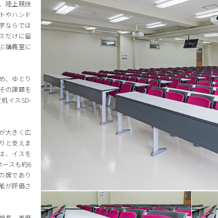
、陸上競技
トやハンド
学ならでは
スだけに留
ぶ講義室に
め、ゆとり
その課題を
イスSD-
れが大きく広
りと支えま
は、イスを
ースも約6
の席であり
能が評価さ
の特長。着席