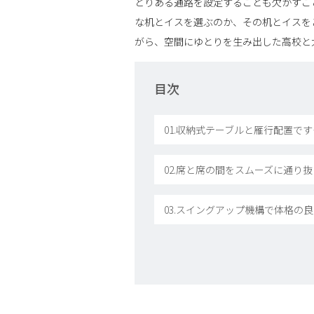
とりある通路を設定することも欠かすこ
な机とイスを選ぶのか、その机とイスを
がら、空間にゆとりを生み出した高校と
目次
01.収納式テーブルと雁行配置です
02.席と席の間をスムーズに通り
03.スイングアップ機構で体格の良