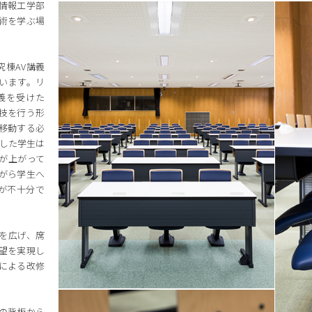
の情報工学部
術を学ぶ場
究棟AV講義
います。リ
義を受けた
技を行う形
移動する必
した学生は
が上がって
がら学生へ
が不十分で
を広げ、席
望を実現し
による改修
スの背板から