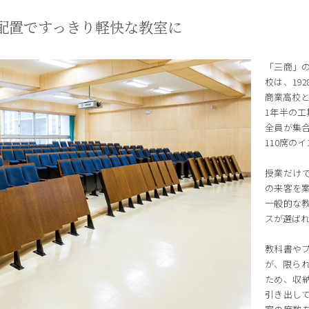
配置ですっきり軽快な教室に
「三商」
校は、19
商業高校と
1年半の工
全員が集
110席の
授業だけ
の来客を
一般的な
スが選ば
教科書や
が、限られ
ため、収
引き出し