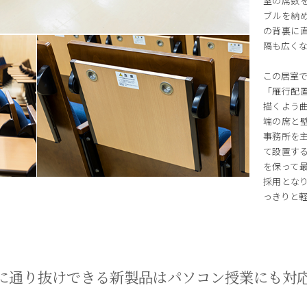
室の席数
ブルを納
の背裏に
隔も広く
この居室で
「雁行配
描くよう
端の席と
事務所を
て設置す
を保って
採用とな
っきりと
に通り抜けできる新製品はパソコン授業にも対