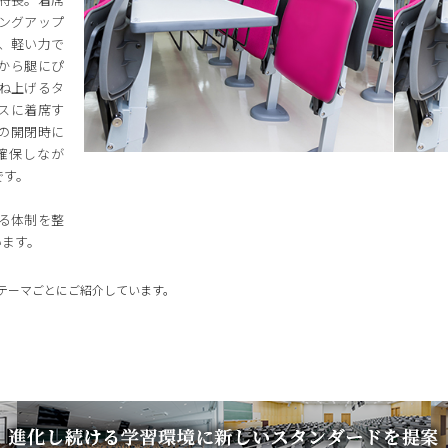
ングアップ
、軽い力で
から腿にぴ
ね上げるタ
スに着席す
の開閉時に
確保しなが
です。
る体制を整
います。
テーマごとにご紹介しています。