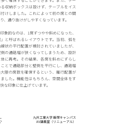
を多く確保することができます。また、テー
める収納ボックスは設けず、テーブルをイス
直付けしました。これによって前の席との間
なり、通り抜けがしやすくなっています。
印象的なのは、1席ずつやや斜めになった、
置」と呼ばれるレイアウトです。当初、弧を
曲線状の平行配置が検討されていましたが、
壁側の通路幅が狭くなってしまうため、設計
主体に再考。その結果、各席を斜めにずらし
ることで通路部分と壁側を平行にし、通路幅
最大限の席数を確保するという、雁行配置が
りました。機能性はもちろん、空間全体をす
軽快な印象に仕上げています。
九州工業大学 飯塚キャンパス
応
AV講義室（リニューアル）