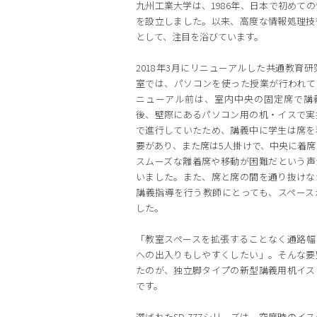
九州工業大学は、1986年、日本で初めて
を設立しました。以来、高度な情報処理技
として、注目を浴びています。
2018年3月にリニューアルした共通教育研
室では、パソコンを使った授業が行われて
ニューアル前は、室内中央の固定席で講
後、壁際にあるパソコン用の机・イスで実
で進行していたため、講義中に学生は席を
要があり、また席は5人掛けで、中央に着席
スムーズな離着席や移動が困難だという声
いました。また、席と席の間を通り抜けな
講義指導を行う教師にとっても、スペース
した。
「教室スペースを拡張することなく通路幅
への出入りもしやすくしたい」。そんな要
たのが、独立脚タイプの新型講義用机イス
です。
選ばれたSD-777シリーズは、空席時のイ