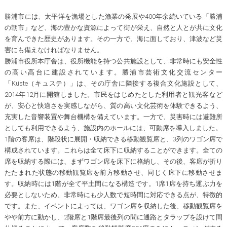
勝浦市には、太平洋を漁場とした漁業の発展や400年余続いている「勝浦
の朝市」など、海の豊かな資源によって街が栄え、自然と人とが共に文化
を育んできた歴史があります。その一方で、海に面しており、津波など災
害にも備えなければなりません。
勝浦市役所本庁舎は、役所機能を持つ公共施設として、非常時にも安全性
の高い高台に建設されています。勝浦市芸術文化交流センター
「Küste（キュステ）」は、その庁舎に隣接する複合文化施設として、
2014年12月に開館しました。市民をはじめたとした利用者と観光客など
が、安心と快適さを実感しながら、質の高い文化芸術を体験できるよう、
充実した音響装置や舞台機構を備えています。一方で、災害時には避難所
としても利用できるよう、施設内のホールには、可動席を導入しました。
1階の客席は、階段状に展開・収納できる移動観覧席と、3列のワゴン席で
構成されています。これらは全て床下に収納することができます。全ての
席を収納する際には、まずワゴン席を床下に格納し、その後、客席が折り
たたまれた状態の移動観覧席を前方移動させ、同じく床下に移動させま
す。収納時には1階が全て平土間になる構造です。1席1席を持ち運ぶ力を
必要としないため、非常時にも少人数で短時間に対応できる点が、特徴的
です。また、イベントによっては、ワゴン席を収納した後、移動観覧席を
やや前方に動かし、2階席と1階席最後列の間に通路とタラップを設けて間