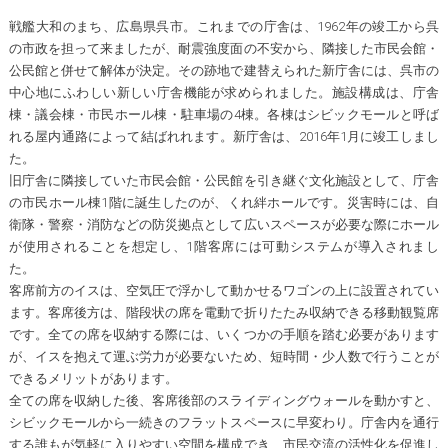
戦艦大和のまち、広島県呉市。これまでの庁舎は、1962年の竣工から呉
の市政を担って来ましたが、耐震強度面の不安から、隣接した市民会館・
公民館と併せて解体が決定。その跡地で建替えられた新庁舎には、呉市の
中心地にふわしい新しい庁舎機能が求められました。施設構成は、庁舎
棟・議会棟・市民ホール棟・駐車場の4棟。各棟はシビックモールと呼ば
れる屋内通路によって結ばれれます。新庁舎は、2016年1月に竣工しまし
た。
旧庁舎に隣接していた市民会館・公民館を引き継ぐ文化施設として、庁舎
の市民ホール棟1階に誕生したのが、くれ絆ホールです。災害時には、自
衛隊・警察・消防などの防災拠点として広いスペースが必要な際にホール
が使用されることを想定し、1階客席には可動システムが導入されまし
た。
客席前方のイスは、空気圧で浮かして動かせるワゴンの上に設置されてい
ます。客席後方は、階段状の席を電動で折りたたみ収納できる移動観覧席
です。全ての席を収納する際には、いくつかの手順を踏む必要があります
が、イスを抱えて運ぶ労力が必要ないため、短時間・少人数で行うことが
できるメリットがあります。
全ての席を収納した後、客席後部のスライディングウォールを動かすと、
シビックモールから一続きのフラットスペースに早変わり。庁舎内を通行
する誰もが気軽に入りやすい空間を構成でき、市民交流の活性化を促進し