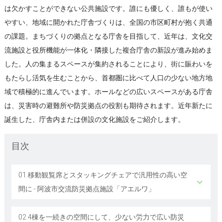
は欠かすことができない公共施設です。誰にも優しく、誰もが使い
やすい、地域に開かれた庁舎づくりは、全国の市区町村が抱く共通
の課題。まちづくりの拠点となる庁舎を目指して、近年は、文化交
流施設と役所機能が一体化・隣接した複合庁舎の新設が進み始めま
した。人の集まるスペースが集約されることにより、街に賑わいを
もたらし活気を生むことから、首都圏に比べて人口の少ない地方地
域で積極的に進んでいます。ホールなどの広いスペースがある庁舎
は、災害時の避難所や防災拠点の役割も期待されます。近年新たに
誕生した、庁舎内または併設の文化施設をご紹介します。
目次
01.移動観覧席とスタッキングチェアで汎用性の高い空
間に - 阿波市交流防災拠点施設「アエルワ」
02.4棟を一続きの空間にして、少ない労力で広い防災