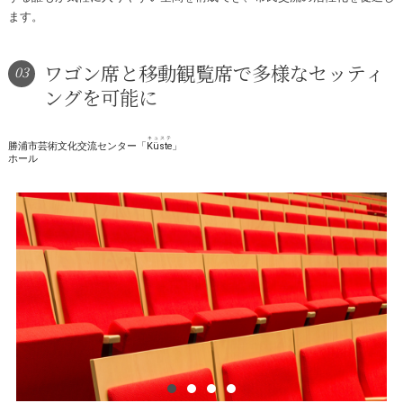
ます。
ワゴン席と移動観覧席で多様なセッティ
03
ングを可能に
キュステ
勝浦市芸術文化交流センター「
Küste
」
ホール