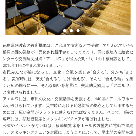
徳島県阿波市の役所機能は、これまで支所などで分散して行われていた9
部局25課の業務が一元化され新庁舎としてまとまり、同じ敷地内に給食セ
ンターや交流防災拠点「アエルワ」が並んだ町づくりの中核施設として、
2015年1月に生まれ変わりました。
市民みんなが輪になって、文化・交流を楽しみ“合える”、分かち“合え
る”。災害時には、支え“合える”、助け“合える”。そんな『合える輪』を築
くための施設に――。そんな願いを背景に、交流防災拠点は「アエルワ」
と名付けられました。
アエルワには、市民の文化・交流活動を支援する、640席のアエルワホー
ルが設けられています。災害時における応急対策の拠点として活用するた
めには、広い空間がフラットに使えなければなりません。そこで、1階の
客席には、移動観覧席とスタッキングチェアが選ばれました。
公演やイベントがない時は、移動観覧席をホール後方壁内に電動で収納
し、スタッキングチェアを倉庫にしまうことによって、平土間の空間を設