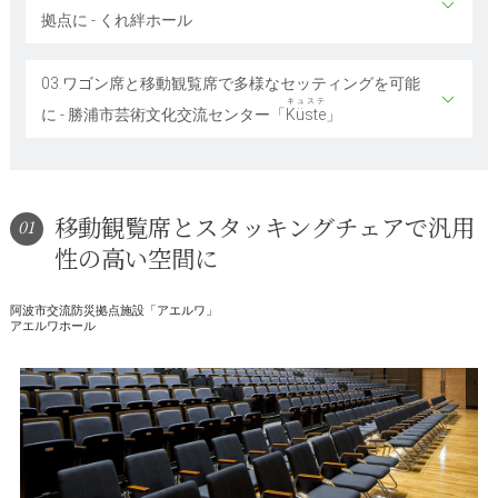
拠点に - くれ絆ホール
03.ワゴン席と移動観覧席で多様なセッティングを可能
キュステ
に - 勝浦市芸術文化交流センター「
Küste
」
移動観覧席とスタッキングチェアで汎用
01
性の高い空間に
阿波市交流防災拠点施設「アエルワ」
アエルワホール