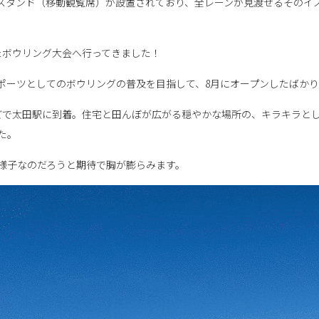
スタンド（移動観覧席）が設置されており、全レーンが見渡せるそのイ
れたボウリング大会へ行ってきました！
ポーツとしてのボウリングの普及を目指して、8月にオープンしたばか
どで太田駅に到着。住宅と田んぼが広がる穏やかな場所の、キラキラと
た。
様子なのだろうと期待で胸が膨らみます。