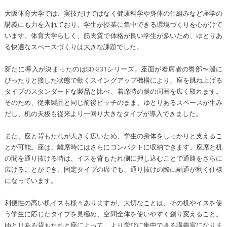
大阪体育大学では、実技だけではなく健康科学や身体の仕組みなど座学の
講義にも力を入れており、学生が授業に集中できる環境づくりを心がけて
います。体育大学らしく、筋肉質で体格が良い学生が多いため、ゆとりあ
る快適なスペースづくりは大きな課題でした。
新たに導入が決まったのはSD-331シリーズ。座面が着席者の臀部〜腿に
ぴったりと接した状態で動くスイングアップ機構により、座を跳ね上げる
タイプのスタンダードな製品と比べ、着席時の腿の周囲を広く取れます。
そのため、従来製品と同じ前後ピッチのまま、ゆとりあるスペースが生み
だし、机の天板も従来より一回り大きなタイプが導入できました。
また、座と背もたれが大きく広いため、学生の身体をしっかりと支えるこ
とが可能。座は、離席時にはさらにコンパクトに収納できます。座席と机
の間を通り抜ける時は、イスを背もたれ側に押し込むことで通路をさらに
広げることができ、固定タイプの席でも、通り抜けの際に融通が利く仕様
になっています。
利便性の高い机イスも様々ありますが、大切なことは、その机やイスを使
う学生に応じたタイプを見極め、空間全体を使いやすく創り変えること。
ゆとりある背もたれと座によって、より学びに集中できる講義室になりま