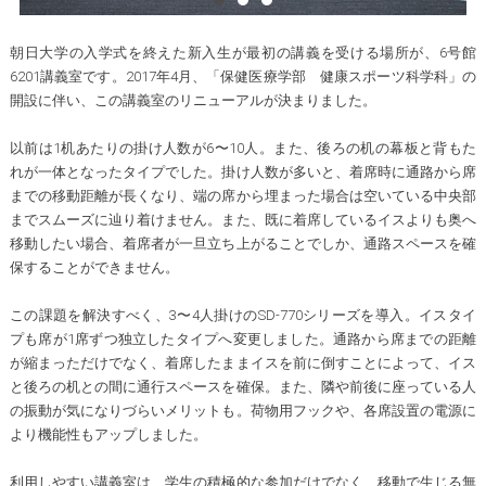
朝日大学の入学式を終えた新入生が最初の講義を受ける場所が、6号館
6201講義室です。2017年4月、「保健医療学部 健康スポーツ科学科」の
開設に伴い、この講義室のリニューアルが決まりました。
以前は1机あたりの掛け人数が6〜10人。また、後ろの机の幕板と背もた
れが一体となったタイプでした。掛け人数が多いと、着席時に通路から席
までの移動距離が長くなり、端の席から埋まった場合は空いている中央部
までスムーズに辿り着けません。また、既に着席しているイスよりも奥へ
移動したい場合、着席者が一旦立ち上がることでしか、通路スペースを確
保することができません。
この課題を解決すべく、3〜4人掛けのSD-770シリーズを導入。イスタイ
プも席が1席ずつ独立したタイプへ変更しました。通路から席までの距離
が縮まっただけでなく、着席したままイスを前に倒すことによって、イス
と後ろの机との間に通行スペースを確保。また、隣や前後に座っている人
の振動が気になりづらいメリットも。荷物用フックや、各席設置の電源に
より機能性もアップしました。
利用しやすい講義室は、学生の積極的な参加だけでなく、移動で生じる無