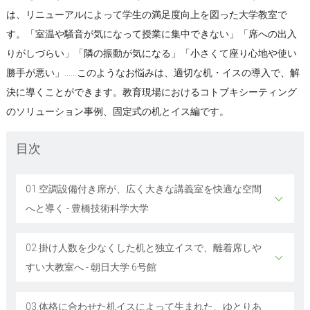
は、リニューアルによって学生の満足度向上を図った大学教室で
す。「室温や騒音が気になって授業に集中できない」「席への出入
りがしづらい」「隣の振動が気になる」「小さくて座り心地や使い
勝手が悪い」……このようなお悩みは、適切な机・イスの導入で、解
決に導くことができます。教育現場におけるコトブキシーティング
のソリューション事例、固定式の机とイス編です。
目次
01.空調設備付き席が、広く大きな講義室を快適な空間
へと導く - 豊橋技術科学大学
02.掛け人数を少なくした机と独立イスで、離着席しや
すい大教室へ - 朝日大学 6号館
03.体格に合わせた机イスによって生まれた、ゆとりあ