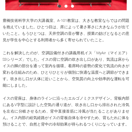
豊橋技術科学大学の大講義室、A-101教室は、大きな教室ならではの問題
を抱えていました。ひとつ目は、席によって暑さ寒さに大きなムラが出て
いたこと。もうひとつは、天井空調の音が響き、授業の妨げとなるとの意
見が学生を中心とする利用者から多く寄せられていたこと。
これを解決したのが、空調設備付きの講義用机イス「MyAir（マイエア）
S3シリーズ」でした。イスの背に空調の吹き出し口があり、気流は床から
イスの脚の部分を通って室内を循環。着席時の姿勢の変化で気流の向きが
変わる仕組みのため、ひとりひとりが個別に快適な温度へと調節ができま
す。吹き出し口が人体に近いことから、空気質の向上や効率的な運転を可
能にしました。
イスの背座は、身体のラインに沿ったエルゴノミクスデザイン。背板内部
にあるV字型に設計した空気の通り道が、吹き出し口から排出された冷気
を左右に分岐させるため、背中直接首筋に冷風が当たることがありませ
ん。イス内部の給気経路がイスの背板自体を冷やすため、背もたれに体を
預けることで、自然と背中の冷却効果が得られるつくりになっています。