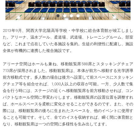
2013年9月、関西大学北陽高等学校・中学校に総合体育館が竣工しまし
た。アリーナ、温水プール、柔道場、武道場、トレーニングルーム、部室
など、これまで点在していた各施設を集約。生徒の利便性に配慮し、施設
全体が有機的に連携した複合施設です。
アリーナ空間はホールも兼ね、移動観覧席588席とスタッキングチェア
713席が採用されました。移動観覧席は、本体が前方へ移動する光学誘導
前方移動式です。多人数の場合は後方へ設置して前スペースにスタッキン
グチェア等を組合せれば、1,000人以上の収容が可能。一方、少人数で集
会を行う時には、ステージの近くへ移動観覧席を前方移動させれば、コン
パクトなホール空間に早変わりします。移動観覧席の設置位置を調整すれ
ば、ホールスペースを柔軟に変化させることができるのです。また、その
際には、移動観覧席の後ろに生まれたスペースを、他のイベントに使用す
ることも可能です。そして、全てのイスを収納すれば、瞬く間に体育館と
なり、移動観覧席は一つの空間に多様性を生み出してます。