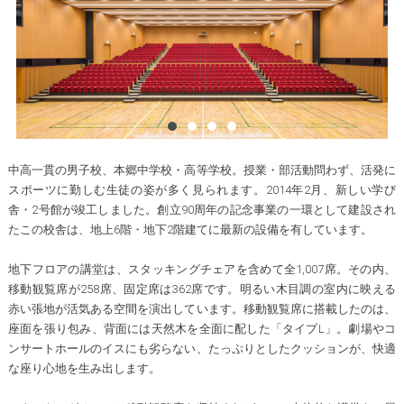
中高一貫の男子校、本郷中学校・高等学校。授業・部活動問わず、活発に
スポーツに勤しむ生徒の姿が多く見られます。2014年2月、新しい学び
舎・2号館が竣工しました。創立90周年の記念事業の一環として建設され
たこの校舎は、地上6階・地下2階建てに最新の設備を有しています。
地下フロアの講堂は、スタッキングチェアを含めて全1,007席。その内、
移動観覧席が258席、固定席は362席です。明るい木目調の室内に映える
赤い張地が活気ある空間を演出しています。移動観覧席に搭載したのは、
座面を張り包み、背面には天然木を全面に配した「タイプL」。劇場やコ
ンサートホールのイスにも劣らない、たっぷりとしたクッションが、快適
な座り心地を生み出します。