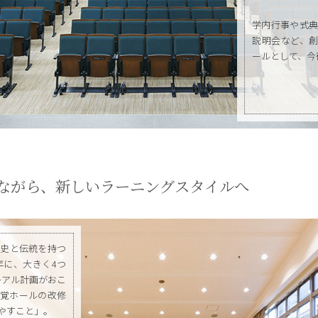
学内行事や式典
説明会など、創
ールとして、今
ながら、新しいラーニングスタイルへ
歴史と伝統を持つ
年に、大きく4つ
ーアル計画がおこ
聴覚ホールの改修
やすこと」。