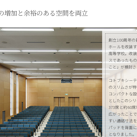
の増加と余裕のある空間を両立
創立100周年
ホールを改装す
高等学校。改装
スであったもの
こと」が検討さ
コトブキシーテ
のスリムさが特徴
コンパクトな設
としたこのシリ
373席と約6
広がったことで
すい通路寸法を
パッドを背面に
となりました。