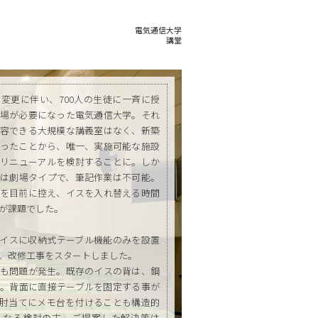
電気通信大学
講堂
変更に伴い、700人の生徒に一斉に授
場が必要になった電気通信大学。それ
容できる大規模な講義室はなく、新築
ったことから、唯一、実施可能な施設
リニューアルを検討することに。しか
は劇場タイプで、筆記作業は不可能。
を目前に控え、イスを入れ替える時間
が課題でした。
イスに収納式テーブル機能のみを設置
、改修工事をスタートしました。
も問題が発生。既存のイスの背は、鋼
。背面に直接テーブルを固定する事が
肘当てにメモ台を付けることも構造的
らなる検討の末、ご提案した解決策は