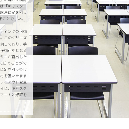
トは「キャスター
着席時に足を引っ
ることでした。
ーティングの可動
す。このシリーズ
収納しており、手
し移動可能となる
スターが露出した
に防ぐことがで
時に足を引っ掛け
教材を置いたまま
、レイアウト変更
さらに、キャスタ
スマートと好評を
育施設の中でも、
、現在は1講義室
いています。