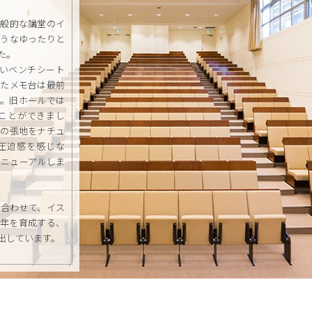
一般的な講堂のイ
ようなゆったりと
た。
ないベンチシート
いたメモ台は最前
置。旧ホールでは
ることができまし
スの張地をナチュ
圧迫感を感じな
リニューアルしま
に合わせて、イス
青年を育成する、
出しています。