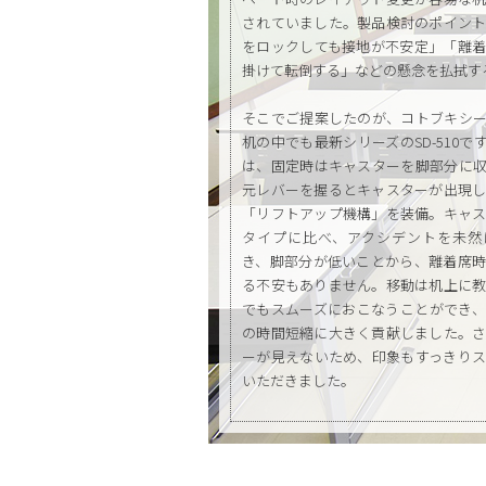
されていました。製品検討のポイン
をロックしても接地が不安定」「離
掛けて転倒する」などの懸念を払拭す
そこでご提案したのが、コトブキシ
机の中でも最新シリーズのSD-510で
は、固定時はキャスターを脚部分に
元レバーを握るとキャスターが出現
「リフトアップ機構」を装備。キャ
タイプに比べ、アクシデントを未然
き、脚部分が低いことから、離着席
る不安もありません。移動は机上に
でもスムーズにおこなうことができ
の時間短縮に大きく貢献しました。
ーが見えないため、印象もすっきり
いただきました。
西南女学院大学は、数ある全国の教
真っ先に本製品の導入をしていただき
あたり約48席、全7室でご利用いただ