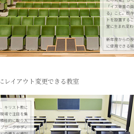
「イス背面の両
る」こと。既存
トを設置するこ
堂に生まれ変わ
新年度からの授
に使用できる場
板がイス、さら
た印象を演出し
にレイアウト変更できる教室
た、キリスト教に
育現場で注目を集
を積極的に取り入
ープワークやディ
机」の導入が検討