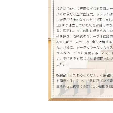
校舎に合わせて専用のイスを設計。
スとは異なり座は固定式。ソファの
した姿が特徴的なイスをご提案しまし
1席ずつ独立していた席を肘掛けの
型に変更し、イスの肘に備えられて
列を除き、収納式の背テーブルに設
約180席でしたが、216席へ増席す
た。さらに、ダークカラーだったイ
ラルなベージュに変更することで、
い、奥行きをも感じさせる空間へと
した。
既製品にこだわることなく、ご要望
を開発することで、世界に羽ばたく
由緒ある伝統校にふさわしい空間を創