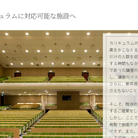
ュラムに対応可能な施設へ
カリキュラムの
業をおこなえる
だけの人数を収
する時間もなか
であった講堂の
し、講堂のイス
さらに、新年度
さえもないこと
そこで、既存の
するご提案をし
しかし、ここで
板製で曲面形状
できず、また、
に不可能。さ