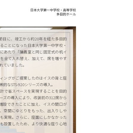
日本大学第一中学校・高等学校
多目的ホール
の節目に、竣工から約20年を経た多目的
ることになった日本大学第一中学校・
にあたり「講義室と同じ固定式の机イ
を全て入れ替え、加えて、席を増やす
れていました。
ィングがご提案したのはイスの背と座
的なSTS-920シリーズの導入。
計で省スペースを実現することを目的
ーズの導入により、改装前の312席から
0席増設できたことに加え、イスの間口が
、空間にゆとりをもった、出入りしや
も実現。さらに、座面にしかなかった
も設置したため、より快適な座り心地