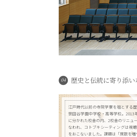
歴史と伝統に寄り添い
04
江戸時代以前の寺院学寮を祖とする
世田谷学園中学校・高等学校。2013
に分かれた校舎の内、2校舎のリニュ
なわれ、コトブキシーティングは視
をおこないました。課題は「席数を増