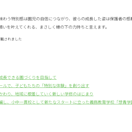
味わう特別感は園児の自信につながり、彼らの成長した姿は保護者の感
願いを叶えてくれる、まさしく縁の下の力持ちと言えます。
掲載されました
成長できる園づくりを目指して
ールで、子どもたちの「特別な体験」を創り出す
かわり、地域に根差していく新しい学修のはじまり
再編し、小中一貫校として新たなスタートに立った義務教育学校「想青学