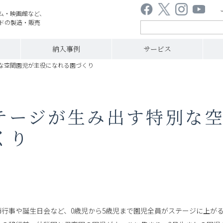
ム・映画館など、
ドの製造・販売
納入事例
サービス
な空間園児が主役になれる園づくり
テージが生み出す特別な
くり
節行事や誕生日会など、0歳児から5歳児まで園児全員がステージに上が