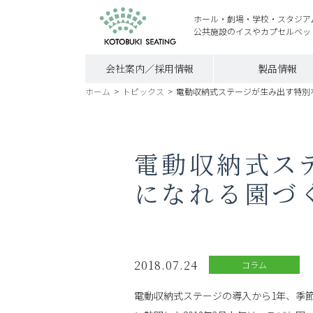
ホール・劇場・学校・スタジア
公共施設のイスやカプセルベッ
会社案内／採用情報
製品情報
ホーム
>
トピックス
>
電動収納式ステージが生み出す特別
電動収納式ス
になれる園づ
2018.07.24
コラム
電動収納式ステージの導入から1年、季