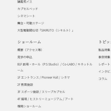
講義机イス
カプセルベッド
シネマシート
舞台・可動ステージ
大型電動間仕切「SIKIRUTO（シキルト）」
ショールーム
トピッ
概要（アクセス等）
製品特集
見学の申込
事例特集
B1F 劇場・ホール（P.S Studio）/ Co-LABO / キネットル
レポート
ーム
インタビ
1F エントランス / Pioneer Hall / シネマ
コラム
2F 教育施設
3F スポーツ施設 / スリープカプセル
4F 議場 / ヒストリーミュージアム / アート
福岡ショールーム