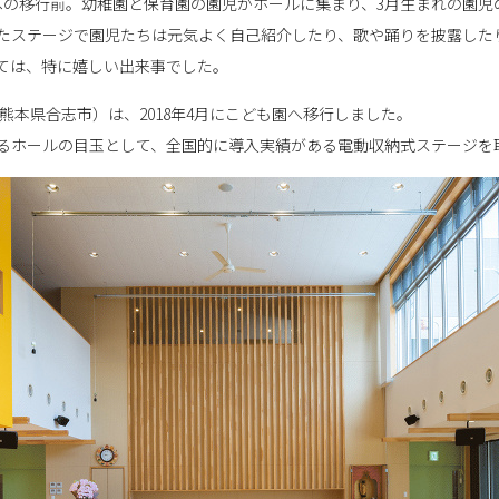
園への移行前。幼稚園と保育園の園児がホールに集まり、3月生まれの園
たステージで園児たちは元気よく自己紹介したり、歌や踊りを披露した
ては、特に嬉しい出来事でした。
熊本県合志市）は、2018年4月にこども園へ移行しました。
るホールの目玉として、全国的に導入実績がある電動収納式ステージを