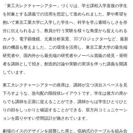
「東工大レクチャーシアター」づくりは、学士課程入学直後の学生
を対象とする講義での活用を想定して進められました。夢や希望を
抱いて東京工業大学に入学した学生へ、科学を学ぶ素晴らしさを存
分に伝えられるよう、教員が行う実験を様々な角度から捉えられる
カメラ、電子顕微鏡、元素分析装置、3Dプロジェクターなど、最新
鋭の機器も整えました。この環境を活用し、東京工業大学の最先端
研究者や、国内外から最先端の研究者やノーベル賞級の発見・発明
者を講師として招き、創造的討論や実験の実演を伴った講義を開講
しています。
東工大レクチャーシアターの座席は、講師が立つ演台スペースを見
下ろすような、急勾配の階段状レイアウトです。学生は後方の席か
らでも講師を正面に捉えることができ、講師からは学生ひとりひと
りの顔をしっかりと確認することができる、双方向コミュニケーシ
ョンを図りやすい空間設計が施されています。
劇場のイスのデザインを踏襲した席と、収納式のテーブルを組み合