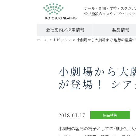
ホール・劇場・学校・スタジア
公共施設のイスやカプセルベッ
会社案内／採用情報
製品情報
ホーム
>
トピックス
>
小劇場から大劇場まで 理想の客席
小劇場から大
が登場！ シ
2018.01.17
製品特集
小劇場の客席の椅子としての利用や、大