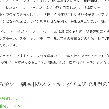
ダンス、ミュージカルなど舞台芸術の鑑賞などのために長時間座ること
。「狭いスペースにできるだけ多くの席を設置したい」「座面クッショ
タイプのイスを導入したい」「軽く持ち運びがしやすい椅子でレイアウ
インとなる客席とデザインを合わせた補助席・追加席を設けたい」様々
利用や、大〜中劇場・コンサートホールの補助席や追加席、移動観覧席と
シアター専用スタッキングチェア。舞台芸術の鑑賞などのために長時間
んでいます。
ングチェアを、上演中と同じような環境のもとで座り比べを行うイベント
時間を過ごした感想を交えながら、理想の劇場・客席づくりを助けるスタ
み解決！ 劇場用のスタッキングチェアで理想の
を設置したい
重視したい