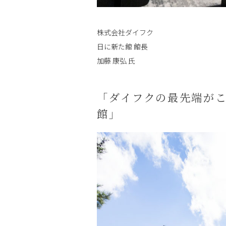
株式会社ダイフク
日に新た館 館長
加藤 康弘 氏
「ダイフクの最先端が
館」