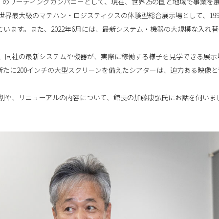
：マテハン）」のリーディングカンパニーとして、現在、世界25の国と地域で事
界最大級のマテハン・ロジスティクスの体験型総合展示場として、199
ています。また、2022年6月には、最新システム・機器の大規模な入れ
は、同社の最新システムや機器が、実際に稼働する様子を見学できる展示
新たに200インチの大型スクリーンを備えたシアターは、迫力ある映像
割や、リニューアルの内容について、館長の加藤康弘氏にお話を伺いま