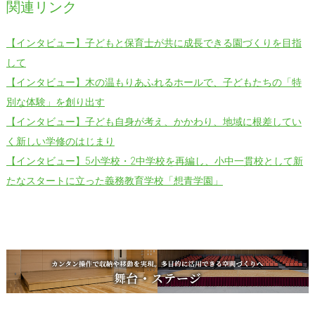
関連リンク
【インタビュー】子どもと保育士が共に成長できる園づくりを目指
して
【インタビュー】木の温もりあふれるホールで、子どもたちの「特
別な体験」を創り出す
【インタビュー】子ども自身が考え、かかわり、地域に根差してい
く新しい学修のはじまり
【インタビュー】5小学校・2中学校を再編し、小中一貫校として新
たなスタートに立った義務教育学校「想青学園」