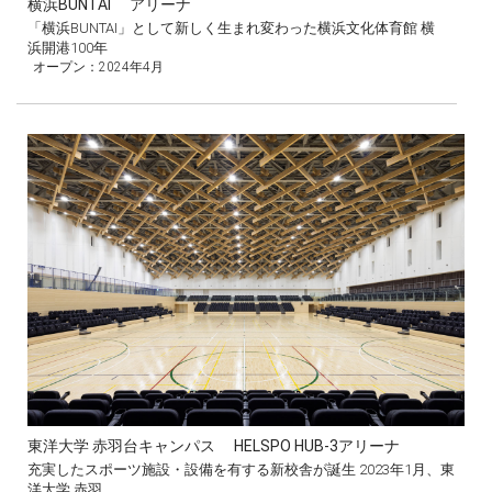
横浜BUNTAI アリーナ
「横浜BUNTAI」として新しく生まれ変わった横浜文化体育館 横
浜開港100年
オープン：2024年4月
東洋大学 赤羽台キャンパス HELSPO HUB-3アリーナ
充実したスポーツ施設・設備を有する新校舎が誕生 2023年1月、東
洋大学 赤羽