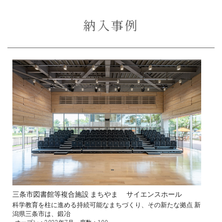
納入事例
三条市図書館等複合施設 まちやま サイエンスホール
科学教育を柱に進める持続可能なまちづくり、その新たな拠点 新
潟県三条市は、鍛冶