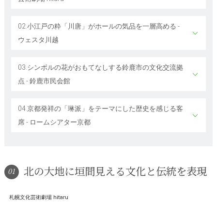
02.小江戸の粋「川唐」がホールの気品を一層高める -
ウェスタ川越
03.シンボルの花がおもてなしする鈴鹿市の文化交流拠
点 - 鈴鹿市民会館
04.京都発祥の「琳派」をテーマにした歴史を感じる客
席 - ロームシアター京都
北の大地に垣間見える文化と伝統を表現
01
札幌文化芸術劇場 hitaru