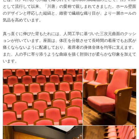
として流行して以来、「川唐」の愛称で親しまれてきました。ホール壁面
のデザインと呼応した縦縞と、緻密で繊細な織り目が、より一層ホールの
気品を高めています。
真っ直ぐに伸びた背もたれには、人間工学に基づいた三次元曲面のクッシ
ョンが付いています。座面は、体圧を分散させて長時間の着座でもお尻が
痛くならないように配慮しており、着席者の身体全体を均等に支えます。
また、人の手に寄り添うような曲線を描く肘掛けが柔らかな印象を加えて
います。