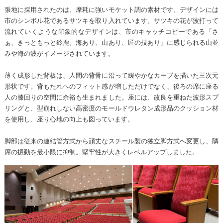
張地に採用されたのは、摩耗に強いモケット調の素材です。デザインには
市のシンボル花であるサツキを取り入れています。サツキの花が波打って
流れていくような印象的なデザインは、市のキャッチコピーである「さ
ぁ、きっともっと鈴鹿。海あり、山あり、匠の技あり」に感じられる山並
みや海の波がイメージされています。
薄く成形した背板は、人間の背骨に沿って緩やかなカーブを描いた三次元
形状です。背もたれへのフィット感が増しただけでなく、後ろの席に座る
人の膝回りの空間に余裕も生まれました。座には、改良を重ねた波形スプ
リングと、型崩れしない高密度のモールドウレタン成形品のクッション材
を使用し、座り心地の向上も図っています。
脚部は従来の連結管方式から頑丈なスチール製の独立脚方式へ変更し、隣
席の振動を最小限に抑制。堅牢性が大きくレベルアップしました。