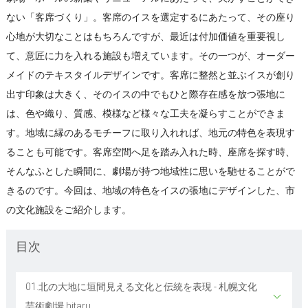
ない「客席づくり」。客席のイスを選定するにあたって、その座り
心地が大切なことはもちろんですが、最近は付加価値を重要視し
て、意匠に力を入れる施設も増えています。その一つが、オーダー
メイドのテキスタイルデザインです。客席に整然と並ぶイスが創り
出す印象は大きく、そのイスの中でもひと際存在感を放つ張地に
は、色や織り、質感、模様など様々な工夫を凝らすことができま
す。地域に縁のあるモチーフに取り入れれば、地元の特色を表現す
ることも可能です。客席空間へ足を踏み入れた時、座席を探す時、
そんなふとした瞬間に、劇場が持つ地域性に思いを馳せることがで
きるのです。今回は、地域の特色をイスの張地にデザインした、市
の文化施設をご紹介します。
目次
01.北の大地に垣間見える文化と伝統を表現 - 札幌文化
芸術劇場 hitaru