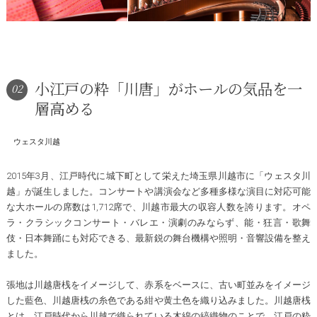
小江戸の粋「川唐」がホールの気品を一
02
層高める
ウェスタ川越
2015年3月、江戸時代に城下町として栄えた埼玉県川越市に「ウェスタ川
越」が誕生しました。コンサートや講演会など多種多様な演目に対応可能
な大ホールの席数は1,712席で、川越市最大の収容人数を誇ります。オペ
ラ・クラシックコンサート・バレエ・演劇のみならず、能・狂言・歌舞
伎・日本舞踊にも対応できる、最新鋭の舞台機構や照明・音響設備を整え
ました。
張地は川越唐桟をイメージして、赤系をベースに、古い町並みをイメージ
した藍色、川越唐桟の糸色である紺や黄土色を織り込みました。川越唐桟
とは、江戸時代から川越で織られている木綿の縞織物のことで、江戸の粋