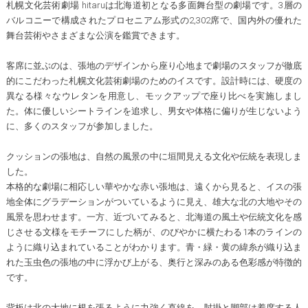
札幌文化芸術劇場 hitaruは北海道初となる多面舞台型の劇場です。3層の
バルコニーで構成されたプロセニアム形式の2,302席で、国内外の優れた
舞台芸術やさまざまな公演を鑑賞できます。
客席に並ぶのは、張地のデザインから座り心地まで劇場のスタッフが徹底
的にこだわった札幌文化芸術劇場のためのイスです。設計時には、硬度の
異なる様々なウレタンを用意し、モックアップで座り比べを実施しまし
た。体に優しいシートラインを追求し、男女や体格に偏りが生じないよう
に、多くのスタッフが参加しました。
クッションの張地は、自然の風景の中に垣間見える文化や伝統を表現しま
した。
本格的な劇場に相応しい華やかな赤い張地は、遠くから見ると、イスの張
地全体にグラデーションがついているように見え、雄大な北の大地やその
風景を思わせます。一方、近づいてみると、北海道の風土や伝統文化を感
じさせる文様をモチーフにした柄が、のびやかに横たわる1本のラインの
ように織り込まれていることがわかります。青・緑・黄の緯糸が織り込ま
れた玉虫色の張地の中に浮かび上がる、奥行と深みのある色彩感が特徴的
です。
背板は北の大地に根を張るように力強く直線を、肘掛と脚部は着席する人