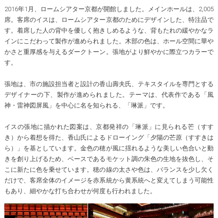
2016年1月、ロームシアター京都が開館しました。メインホールは、2,005
席。客席のイスは、ロームシアター京都のためにデザインした、特注品で
す。着席した人の背中を優しく抱きしめるような、背もたれの緩やかなラ
インにこだわって製作が進められました。木部の色は、ホール空間に華や
かさと重厚感を与えるダークトーン。張地がより鮮やかに際立つカラーで
す。
張地は、市の施設担当者と設計の香山壽夫氏、テキスタイルを専門とする
デザイナーの下、製作が進められました。テーマは、代表作である「風
神・雷神図屏風」を中心に名を知られる、「琳派」です。
イスの張地に描かれた図案は、京都発祥の「琳派」に見られる芒（すす
き）から着想を得た、香山氏によるドローイング「夕陽の芒原（すすきは
ら）」を基としています。金色の穂が風に揺れるような美しい色合いと動
きを創り上げるため、ベースであるモケット調の朱色の生地を抜色し、そ
こに新たに色を乗せています。穂の線の太さや色は、バランスを少し欠く
だけで、客席全体のイメージを赤系統から黄系統へと変えてしまう可能性
もあり、細やかな打ち合わせが何度も行われました。