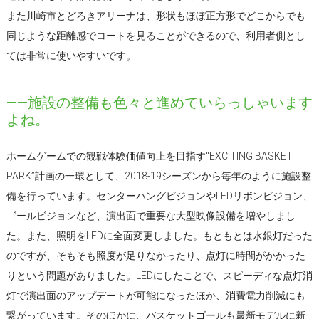
また川崎市とどろきアリーナは、形状もほぼ正方形でどこからでも
同じような距離感でコートを見ることができるので、利用者側とし
ては非常に使いやすいです。
――施設の整備も色々と進めていらっしゃいます
よね。
ホームゲームでの観戦体験価値向上を目指す“EXCITING BASKET
PARK”計画の一環として、2018-19シーズンから毎年のように施設整
備を行っています。センターハングビジョンやLEDリボンビジョン、
ゴールビジョンなど、演出面で重要な大型映像設備を増やしまし
た。また、照明をLEDに全面変更しました。もともとは水銀灯だった
のですが、そもそも照度が足りなかったり、点灯に時間がかかった
りという問題がありました。LEDにしたことで、スピーディな点灯消
灯で演出面のアップデートが可能になったほか、消費電力削減にも
繋がっています。そのほかに、バスケットゴールも最新モデルに新