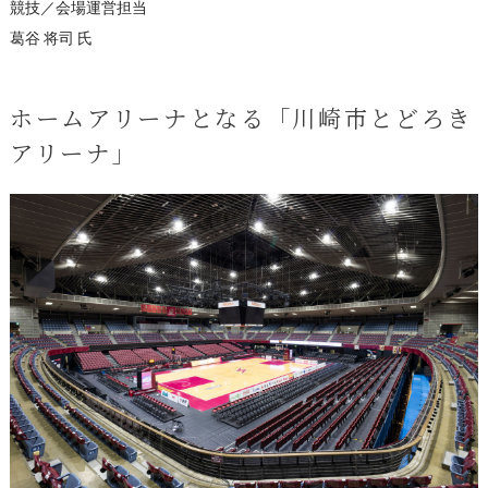
競技／会場運営担当
葛󠄀谷 将司 氏
ホームアリーナとなる「川崎市とどろき
アリーナ」