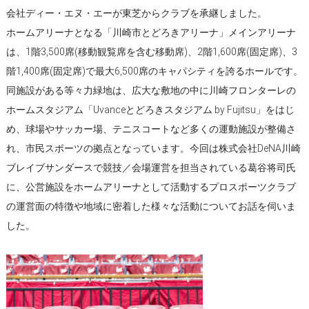
会社ディー・エヌ・エーが東芝からクラブを承継しました。
ホームアリーナとなる「川崎市とどろきアリーナ」メインアリーナ
は、1階3,500席(移動観覧席を含む移動席)、2階1,600席(固定席)、3
階1,400席(固定席)で最大6,500席のキャパシティを誇るホールです。
同施設がある等々力緑地は、広大な敷地の中に川崎フロンターレの
ホームスタジアム「Uvanceとどろきスタジアム by Fujitsu」をはじ
め、球場やサッカー場、テニスコートなど多くの運動施設が整備さ
れ、市民スポーツの拠点となっています。今回は株式会社DeNA川崎
ブレイブサンダースで競技／会場運営を担当されている葛󠄀谷将司氏
に、公営施設をホームアリーナとして活動するプロスポーツクラブ
の運営面の特徴や地域に密着した様々な活動についてお話を伺いま
した。