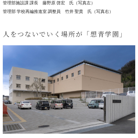
管理部施設課 課長 藤野原 啓宏 氏（写真左）
管理部 学校再編推進室 調整員 竹井 聖貴 氏（写真右）
人をつないでいく場所が「想青学園」