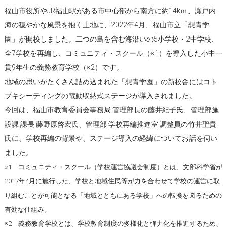
福山市役所やJR福山駅がある市中心部から南方に約14kｍ、瀬戸内
海の穏やかな風景を抱く土地に、2022年4月、福山市立「想青学
園」が開校しました。二つの島を含む海沿いの5小学校・2中学校、
全7学校を再編し、コミュニティ・スクール（※1）を導入した小中一
貫9年生の義務教育学校（※2）です。
地域の思いがたくさん詰め込まれた「想青学園」の新校舎にはコト
ブキシーティングの電動収納式ステージが導入されました。
今回は、福山市教育委員会事務局 管理部長の藤井紀子氏、管理部施
設課 課長 藤野原啓宏氏、管理部 学校再編推進室 調整員の竹井聖貴
氏に、学校再編の背景や、ステージ導入の経緯についてお話を伺い
ました。
※1 コミュニティ・スクール（学校運営協議会制度）とは、文部科学省が
2017年4月に施行した、学校と地域住民等が力を合わせて学校の運営に取
り組むことが可能となる「地域とともにある学校」への転換を図るための
有効な仕組み。
※2 義務教育学校とは、学校教育制度の多様化と弾力化を推進するため、