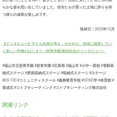
らかな姿を思い出していました。自分たちの育った土地に誇りを持
つ彼らの成長が楽しみです。
取材日：2023年12月
【インタビュー】子ども自身が考え、かかわり、地域に根差してい
く新しい学修のはじまり（想青学園 教頭先生のインタビュー）
#福山市立想青学園 #想青学園 #広島県 #福山市 #小中一貫校 #電動収
納式ステージ #壁面収納式ステージ #収納式ステージ #ステージ
#DS-100 #コミュニティスクール #義務教育学校 #SOSEI学 #体育館 #
落成式 #コトブキシーティング #コトブキシーティング株式会社
関連リンク