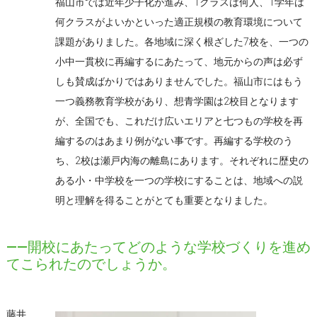
福山市では近年少子化が進み、1クラスは何人、1学年は
何クラスがよいかといった適正規模の教育環境について
課題がありました。各地域に深く根ざした7校を、一つの
小中一貫校に再編するにあたって、地元からの声は必ず
しも賛成ばかりではありませんでした。福山市にはもう
一つ義務教育学校があり、想青学園は2校目となります
が、全国でも、これだけ広いエリアと七つもの学校を再
編するのはあまり例がない事です。再編する学校のう
ち、2校は瀬戸内海の離島にあります。それぞれに歴史の
ある小・中学校を一つの学校にすることは、地域への説
明と理解を得ることがとても重要となりました。
――開校にあたってどのような学校づくりを進め
てこられたのでしょうか。
藤井