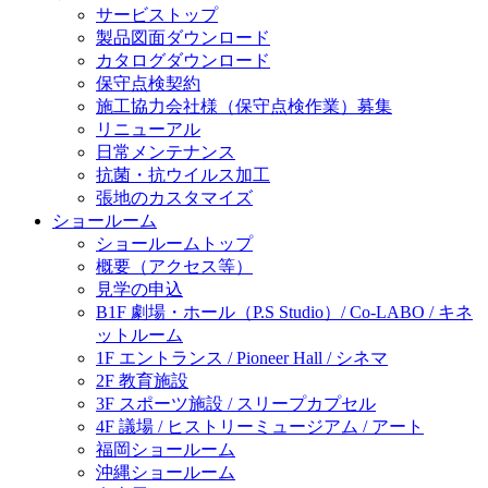
サービストップ
製品図面ダウンロード
カタログダウンロード
保守点検契約
施工協力会社様（保守点検作業）募集
リニューアル
日常メンテナンス
抗菌・抗ウイルス加工
張地のカスタマイズ
ショールーム
ショールームトップ
概要（アクセス等）
見学の申込
B1F 劇場・ホール（P.S Studio）/ Co-LABO / キネ
ットルーム
1F エントランス / Pioneer Hall / シネマ
2F 教育施設
3F スポーツ施設 / スリープカプセル
4F 議場 / ヒストリーミュージアム / アート
福岡ショールーム
沖縄ショールーム