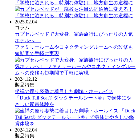
「学校に泊まれる」特別な体験は、地方創生の道標に
2025.02.04
コラム
カプセルベッドで大変身、家族旅行にぴったりの人気
ホテルへ！
ファミリールームやコネクティングルームへの改修も
短期間で手軽に実現
2024.12.12
製品特集
坐禅の座り姿勢に着目した劇場・ホールイス
「Duck Tail Seat® ダックテールシート®」で身体にや
さしい鑑賞体験を
2024.12.04
製品特集