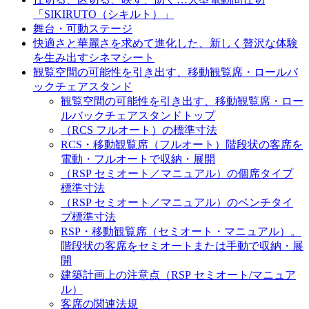
「SIKIRUTO（シキルト）」
舞台・可動ステージ
快適さと華麗さを求めて進化した、新しく贅沢な体験
を生み出すシネマシート
観覧空間の可能性を引き出す、移動観覧席・ロールバ
ックチェアスタンド
観覧空間の可能性を引き出す、移動観覧席・ロー
ルバックチェアスタンドトップ
（RCS フルオート）の標準寸法
RCS・移動観覧席（フルオート）階段状の客席を
電動・フルオートで収納・展開
（RSP セミオート／マニュアル）の個席タイプ
標準寸法
（RSP セミオート／マニュアル）のベンチタイ
プ標準寸法
RSP・移動観覧席（セミオート・マニュアル）。
階段状の客席をセミオートまたは手動で収納・展
開
建築計画上の注意点（RSP セミオート/マニュア
ル）
客席の関連法規