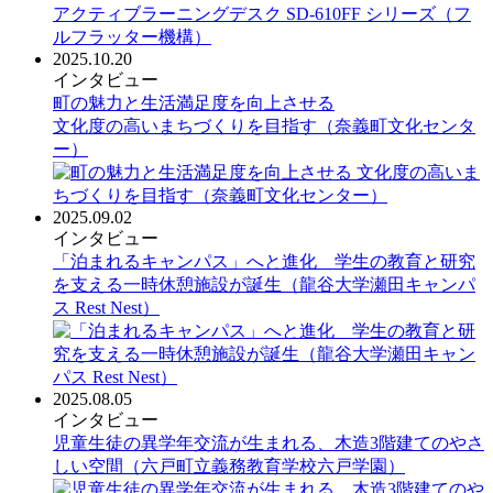
2025.10.20
インタビュー
町の魅力と生活満足度を向上させる
文化度の高いまちづくりを目指す（奈義町文化センタ
ー）
2025.09.02
インタビュー
「泊まれるキャンパス」へと進化 学生の教育と研究
を支える一時休憩施設が誕生（龍谷大学瀬田キャンパ
ス Rest Nest）
2025.08.05
インタビュー
児童生徒の異学年交流が生まれる、木造3階建てのやさ
しい空間（六戸町立義務教育学校六戸学園）