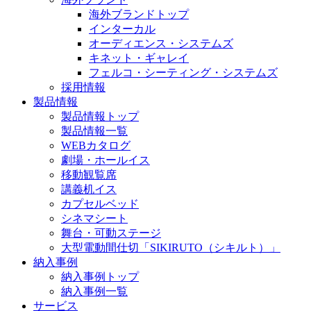
海外ブランドトップ
インターカル
オーディエンス・システムズ
キネット・ギャレイ
フェルコ・シーティング・システムズ
採用情報
製品情報
製品情報トップ
製品情報一覧
WEBカタログ
劇場・ホールイス
移動観覧席
講義机イス
カプセルベッド
シネマシート
舞台・可動ステージ
大型電動間仕切「SIKIRUTO（シキルト）」
納入事例
納入事例トップ
納入事例一覧
サービス