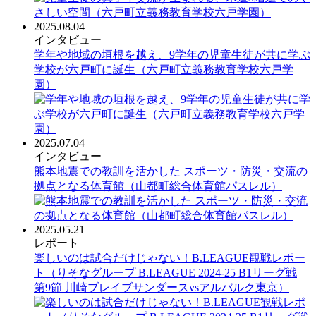
2025.08.04
インタビュー
学年や地域の垣根を越え、9学年の児童生徒が共に学ぶ
学校が六戸町に誕生（六戸町立義務教育学校六戸学
園）
2025.07.04
インタビュー
熊本地震での教訓を活かした スポーツ・防災・交流の
拠点となる体育館（山都町総合体育館パスレル）
2025.05.21
レポート
楽しいのは試合だけじゃない！B.LEAGUE観戦レポー
ト（りそなグループ B.LEAGUE 2024-25 B1リーグ戦
第9節 川崎ブレイブサンダースvsアルバルク東京）