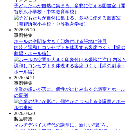
子どもたちが自然に集まる、多彩に使える図書室（開
智所沢小学校・中等教育学校）
2026.05.20
事例特集
ホールの空間を大きく印象付ける張地に注目
内装と調和しコンセプトを体現する客席づくり【緑の
劇場・ホール編】
2026.04.21
事例特集
企業の想いが形に。個性がにじみ出る会議室とホール
の事例
2026.04.20
製品特集
マルチデバイス時代の講堂に、新しい“翼”を。