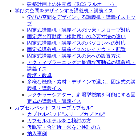
建築計画上の注意点（RCS フルオート）
学びの空間をデザインする講義机・講義イス
学びの空間をデザインする講義机・講義イストッ
プ
固定式講義机・講義イスの段床・スロープ対応
固定席と可動席（移動席）の必要寸法の違い
固定式講義机・講義イスのパソコンへの対応
固定式講義机・講義イスのレイアウト・配置
固定式講義机・講義イスの床への設置方法
アクティブラーニングに最適な可動式の講義机・
講義イス
教壇・教卓
多様な機能・素材・デザインで選ぶ、固定式の講
義机・講義イス
レクチャーシアター、劇場型授業を可能にする固
定式の講義机・講義イス
カプセルベッド”スリープカプセル”
カプセルベッド“スリープカプセル”
カプセルホテルをご検討の方
仮眠室・合宿所・寮をご検討の方
納入事例