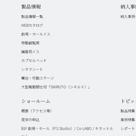
製品情報
納入事
製品情報一覧
納入事例
WEBカタログ
劇場・ホールイス
移動観覧席
講義机イス
カプセルベッド
シネマシート
舞台・可動ステージ
大型電動間仕切「SIKIRUTO（シキルト）」
ショールーム
トピッ
概要（アクセス等）
製品特集
見学の申込
事例特集
B1F 劇場・ホール（P.S Studio）/ Co-LABO / キネットル
レポート
ーム