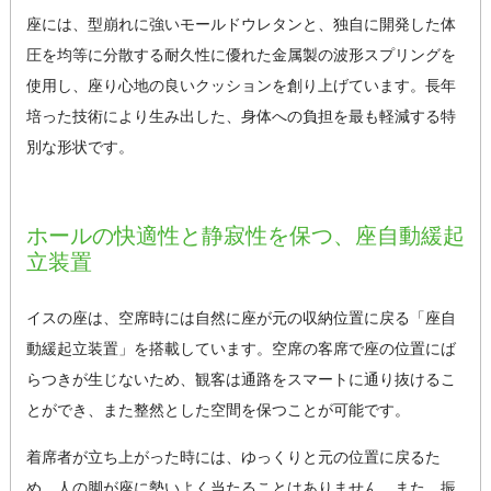
座には、型崩れに強いモールドウレタンと、独自に開発した体
圧を均等に分散する耐久性に優れた金属製の波形スプリングを
使用し、座り心地の良いクッションを創り上げています。長年
培った技術により生み出した、身体への負担を最も軽減する特
別な形状です。
ホールの快適性と静寂性を保つ、座自動緩起
立装置
イスの座は、空席時には自然に座が元の収納位置に戻る「座自
動緩起立装置」を搭載しています。空席の客席で座の位置にば
らつきが生じないため、観客は通路をスマートに通り抜けるこ
とができ、また整然とした空間を保つことが可能です。
着席者が立ち上がった時には、ゆっくりと元の位置に戻るた
め、人の脚が座に勢いよく当たることはありません。また、振