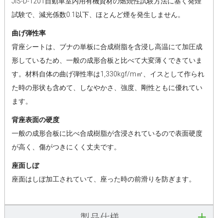
JIS-D-1201自動車室内用有機資材の燃焼性試験方法に基く発煙
試験で、減光係数0.1以下、ほとんど煙を発生しません。
曲げ弾性率
背座シートは、ブナの単板に合成樹脂を含浸し高温にて加圧成
形しているため、一般の成形合板と比べて大変薄くできていま
す。材料自体の曲げ弾性率は1,330kgf/m㎡、イスとして作られ
た時の形状も含めて、しなやかさ、強度、剛性ともに優れてい
ます。
背座表面の硬度
一般の成形合板に比べ合成樹脂が含浸されているので表面硬度
が高く、傷がつきにくく丈夫です。
座面しぼ
座面はしぼ加工されていて、座った時の前滑りを防ぎます。
製品仕様