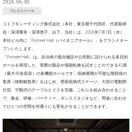
2026.06.30
プレスリリース
コトブキシーティング株式会社（本社：東京都千代田区、代表取締
役：深澤重幸・深澤啓子、以下、当社）は、2026年7月1日（水）、
本社ビル内に「Pioneer Hall（パイオニアホール）」をグランドオー
プンいたします。
「Pioneer Hall」は、自治体の複合施設や公民館に設けられる多目的
ホールを再現した、実際の製品や場面転換を試すことのできる42席
（最大48名収容）の多機能ホールです。収納展開が可能な階段状の
客席（移動観覧席）をはじめ、壁面収納式ステージ、大型の電動間
仕切、可動式のテーブルとイスを完備。これらを組み合わせること
で、集会、研修、パーティー、ダンススタジオなど、用途に合わせ
てひとつの空間を何通りにも変化させることができます。