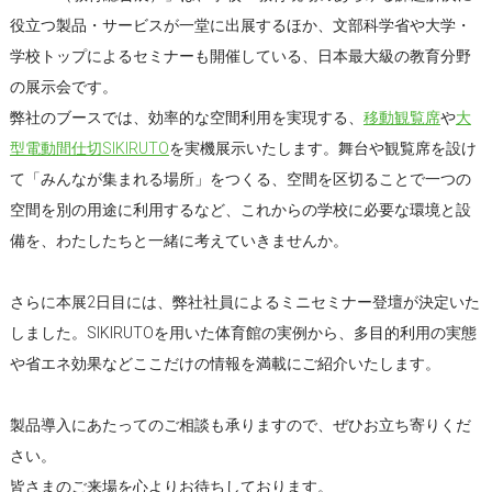
役立つ製品・サービスが一堂に出展するほか、文部科学省や大学・
学校トップによるセミナーも開催している、日本最大級の教育分野
の展示会です。
弊社のブースでは、効率的な空間利用を実現する、
移動観覧席
や
大
型電動間仕切SIKIRUTO
を実機展示いたします。舞台や観覧席を設け
て「みんなが集まれる場所」をつくる、空間を区切ることで一つの
空間を別の用途に利用するなど、これからの学校に必要な環境と設
備を、わたしたちと一緒に考えていきませんか。
さらに本展2日目には、弊社社員によるミニセミナー登壇が決定いた
しました。SIKIRUTOを用いた体育館の実例から、多目的利用の実態
や省エネ効果などここだけの情報を満載にご紹介いたします。
製品導入にあたってのご相談も承りますので、ぜひお立ち寄りくだ
さい。
皆さまのご来場を心よりお待ちしております。