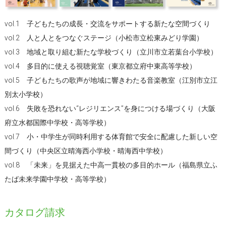
vol.1 子どもたちの成長・交流をサポートする新たな空間づくり
vol.2 人と人とをつなぐステージ（小松市立松東みどり学園）
vol.3 地域と取り組む新たな学校づくり（立川市立若葉台小学校）
vol.4 多目的に使える視聴覚室（東京都立府中東高等学校）
vol.5 子どもたちの歌声が地域に響きわたる音楽教室（江別市立江
別太小学校）
vol.6 失敗を恐れない“レジリエンス”を身につける場づくり（大阪
府立水都国際中学校・高等学校）
vol.7 小・中学生が同時利用する体育館で安全に配慮した新しい空
間づくり（中央区立晴海西小学校・晴海西中学校）
vol.8 「未来」を見据えた中高一貫校の多目的ホール（福島県立ふ
たば未来学園中学校・高等学校）
カタログ請求