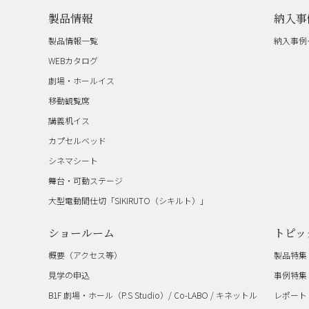
製品情報
納入事
製品情報一覧
納入事例
WEBカタログ
劇場・ホールイス
移動観覧席
講義机イス
カプセルベッド
シネマシート
舞台・可動ステージ
大型電動間仕切「SIKIRUTO（シキルト）」
ショールーム
トピッ
概要（アクセス等）
製品特集
見学の申込
事例特集
B1F 劇場・ホール（P.S Studio）/ Co-LABO / キネットル
レポート