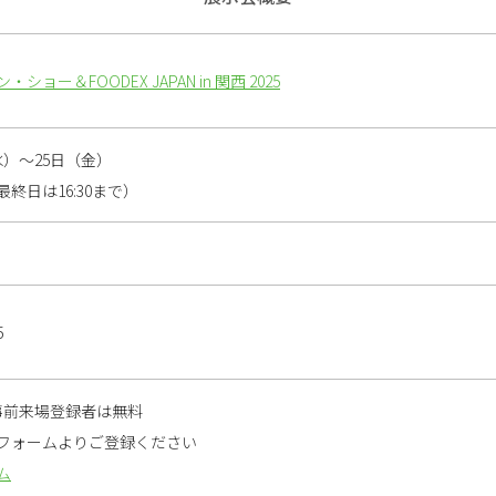
ョー＆FOODEX JAPAN in 関西 2025
（水）～25日（金）
（最終日は16:30まで）
5
だし事前来場登録者は無料
フォームよりご登録ください
ム